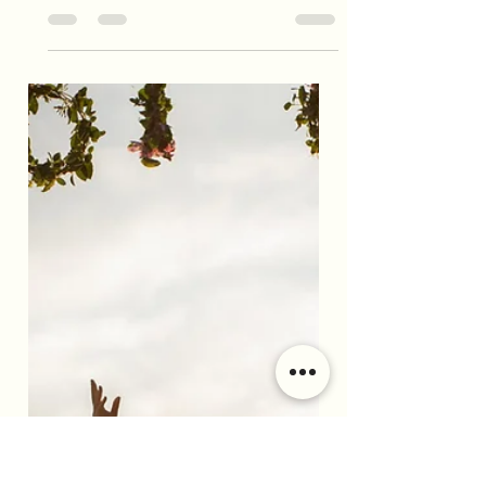
PŘIVÍTÁNÍ JARA
Taky už se těšíte na ten skvělý pocit, kdy se
rozplynou poslední kousky zimy. Kdy vzduch
začne vonět svěžestí a budete si ho chtít
vychutnat