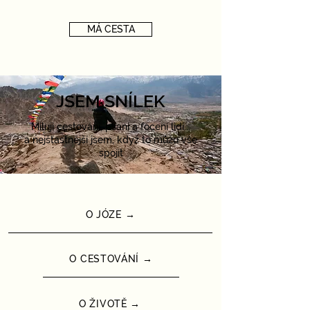
MÁ CESTA
JSEM SNÍLEK
Miluji cestování, psaní a focení lidí...
a nejšťastnější jsem, když to můžu vše
spojit
O JÓZE →
O CESTOVÁNÍ →
O ŽIVOTĚ →