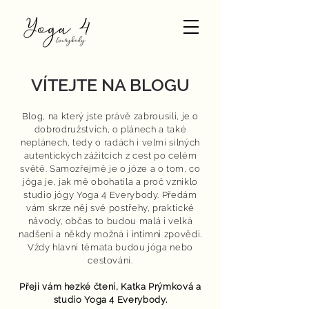
VÍTEJTE NA BLOGU
Blog, na který jste právě zabrousili, je o
dobrodružstvích, o plánech a také
neplánech, tedy o radách i velmi silných
autentických zážitcích z cest po celém
světě. Samozřejmě je o józe a o tom, co
jóga je, jak mě obohatila a proč vzniklo
studio jógy Yoga 4 Everybody. Předám
vám skrze něj své postřehy, praktické
návody, občas to budou malá i velká
nadšení a někdy možná i intimní zpovědi.
Vždy hlavní témata budou jóga nebo
cestování.
Přeji vám hezké čtení,
Katka Prýmková
a
studio Yoga 4 Everybody.