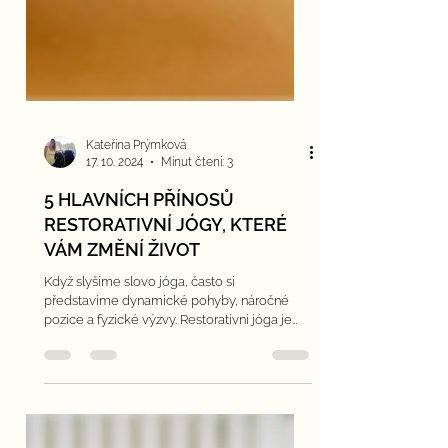
Kateřina Prýmková
17. 10. 2024
Minut čtení: 3
5 HLAVNÍCH PŘÍNOSŮ
RESTORATIVNÍ JÓGY, KTERÉ
VÁM ZMĚNÍ ŽIVOT
Když slyšíme slovo jóga, často si
představíme dynamické pohyby, náročné
pozice a fyzické výzvy. Restorativní jóga je
ale něco úplně jiného.