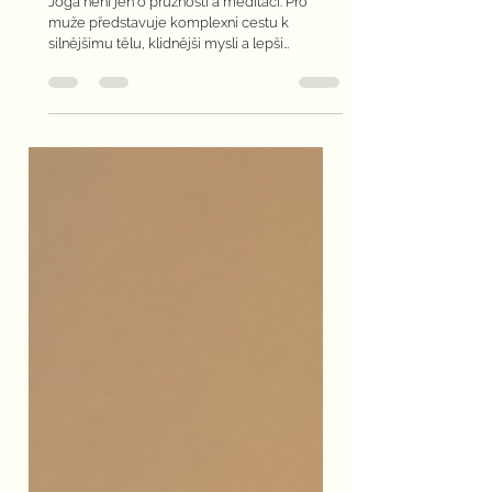
JÓZE? (Je jóga pro muže?)
Jóga není jen o pružnosti a meditaci. Pro
muže představuje komplexní cestu k
silnějšímu tělu, klidnější mysli a lepší
regeneraci.