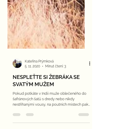
Kateřina Prýmková
5. 11. 2020
Minut čtení: 3
NESPLEŤTE SI ŽEBRÁKA SE
SVATÝM MUŽEM
Pokud potkáte v Indii muže oblečeného do
šafránových šatů s dredy nebo nikdy
nestříhanými vousy, na poutních místech pak