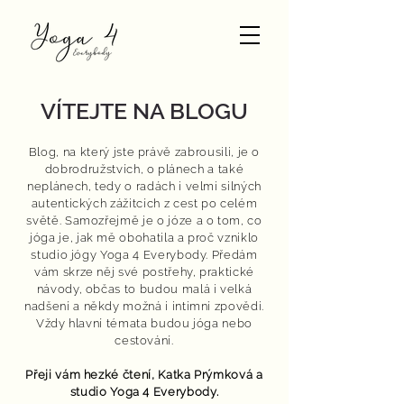
VÍTEJTE NA BLOGU
Blog, na který jste právě zabrousili, je o
dobrodružstvích, o plánech a také
neplánech, tedy o radách i velmi silných
autentických zážitcích z cest po celém
světě. Samozřejmě je o józe a o tom, co
jóga je, jak mě obohatila a proč vzniklo
studio jógy Yoga 4 Everybody. Předám
vám skrze něj své postřehy, praktické
návody, občas to budou malá i velká
nadšení a někdy možná i intimní zpovědi.
Vždy hlavní témata budou jóga nebo
cestování.
Přeji vám hezké čtení,
Katka Prýmková
a
studio Yoga 4 Everybody.