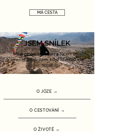
MÁ CESTA
JSEM SNÍLEK
Miluji cestování, psaní a focení lidí...
a nejšťastnější jsem, když to můžu vše
spojit
O JÓZE →
O CESTOVÁNÍ →
O ŽIVOTĚ →