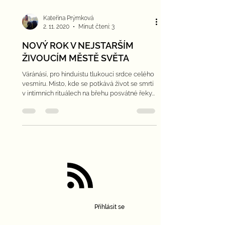
Kateřina Prýmková
2. 11. 2020
Minut čtení: 3
NOVÝ ROK V NEJSTARŠÍM
ŽIVOUCÍM MĚSTĚ SVĚTA
Váránásí, pro hinduistu tlukoucí srdce celého
vesmíru. Místo, kde se potkává život se smrtí
v intimních rituálech na břehu posvátné řeky...