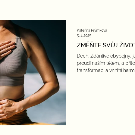
Kateřina Prýmková
5. 1. 2025
ZMĚŇTE SVŮJ ŽIVO
Dech. Zdánlivě obyčejný, j
proudí naším tělem, a přit
transformaci a vnitřní harmo