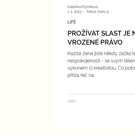
Kateřina Prýmková
1. 2. 2023
Minut čtení: 4
LIFE
PROŽÍVAT SLAST JE 
VROZENÉ PRÁVO
Každá žena jistě někdy zažila t
nespokojenosti - se svým těle
výkonem či kreativitou. Co pot
přišla řeč na...