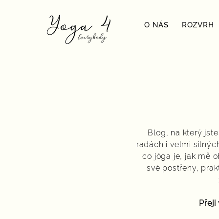
O NÁS
ROZVRH
Blog, na který jst
radách i velmi silnýc
co jóga je, jak mě 
své postřehy, prak
Přeji