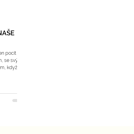
NAŠE
en pocit
m, se svým
om, když by