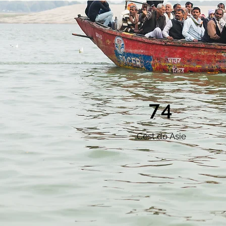
74
Cest do
Asie