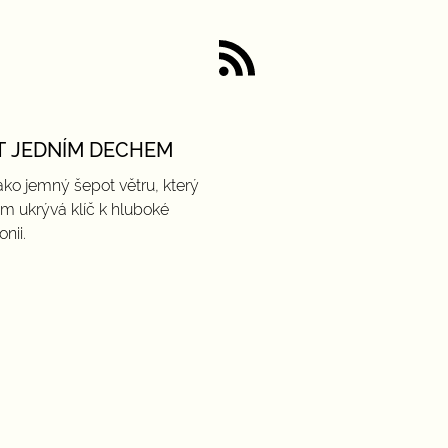
T JEDNÍM DECHEM
ako jemný šepot větru, který
om ukrývá klíč k hluboké
nii.