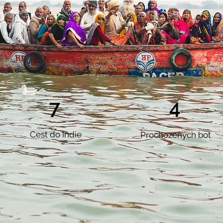
7
4
Cest do
Indie
Prochozených
bot