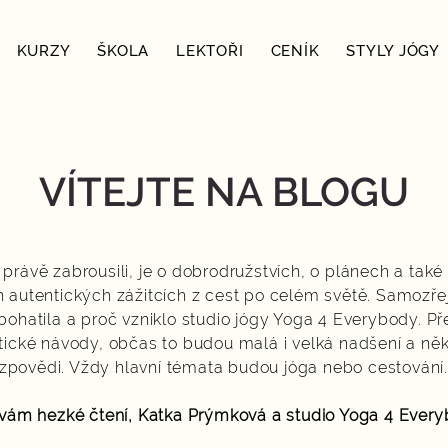
KURZY
ŠKOLA
LEKTOŘI
CENÍK
STYLY JÓGY
VÍTEJTE NA BLOGU
e právě zabrousili, je o dobrodružstvích, o plánech a tak
h autentických zážitcích z cest po celém světě. Samozřej
obohatila a proč vzniklo studio jógy Yoga 4 Everybody. 
tické návody, občas to budou malá i velká nadšení a něk
zpovědi. Vždy hlavní témata budou jóga nebo cestování
 vám hezké čtení,
Katka Prýmková
a studio Yoga 4 Every