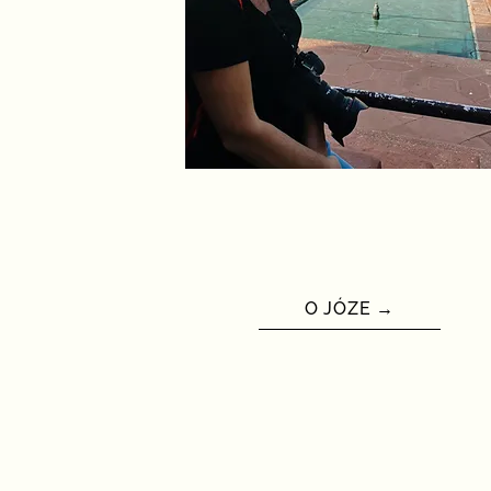
O JÓZE →