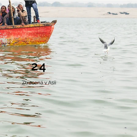
24
Ztracená
v Asii