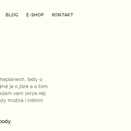
BLOG
E-SHOP
KONTAKT
é neplánech, tedy o
mě je o józe a o tom,
Předám vám skrze něj
dy možná i intimní
.
body.