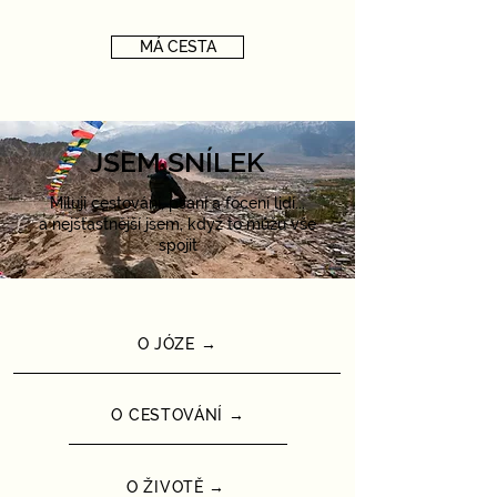
MÁ CESTA
JSEM SNÍLEK
Miluji cestování, psaní a focení lidí...
a nejšťastnější jsem, když to můžu vše
spojit
O JÓZE →
O CESTOVÁNÍ →
O ŽIVOTĚ →