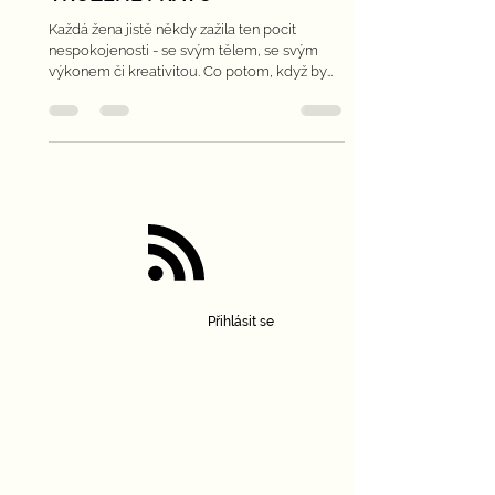
PROŽÍVAT SLAST JE NAŠE
VROZENÉ PRÁVO
Každá žena jistě někdy zažila ten pocit
nespokojenosti - se svým tělem, se svým
výkonem či kreativitou. Co potom, když by
přišla řeč na...
Přihlásit se