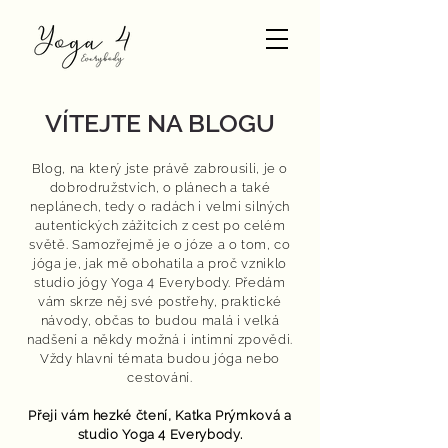
VÍTEJTE NA BLOGU
Blog, na který jste právě zabrousili, je o
dobrodružstvích, o plánech a také
neplánech, tedy o radách i velmi silných
autentických zážitcích z cest po celém
světě. Samozřejmě je o józe a o tom, co
jóga je, jak mě obohatila a proč vzniklo
studio jógy Yoga 4 Everybody. Předám
vám skrze něj své postřehy, praktické
návody, občas to budou malá i velká
nadšení a někdy možná i intimní zpovědi.
Vždy hlavní témata budou jóga nebo
cestování.
Přeji vám hezké čtení,
Katka Prýmková
a
studio Yoga 4 Everybody.