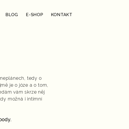
BLOG
E-SHOP
KONTAKT
é neplánech, tedy o
mě je o józe a o tom,
Předám vám skrze něj
dy možná i intimní
.
body.