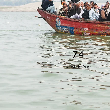
74
Cest do
Asie