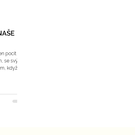
NAŠE
en pocit
m, se svým
om, když by