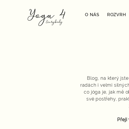
O NÁS
ROZVRH
Blog, na který jst
radách i velmi silnýc
co jóga je, jak mě 
své postřehy, prak
Přeji