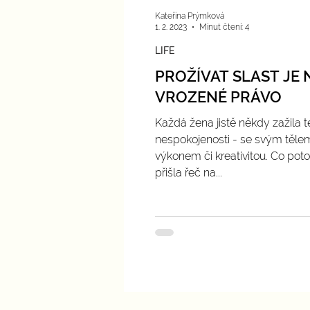
Kateřina Prýmková
1. 2. 2023
Minut čtení: 4
LIFE
PROŽÍVAT SLAST JE 
VROZENÉ PRÁVO
Každá žena jistě někdy zažila t
nespokojenosti - se svým těle
výkonem či kreativitou. Co pot
přišla řeč na...