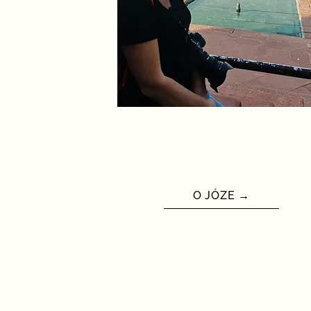
O JÓZE →