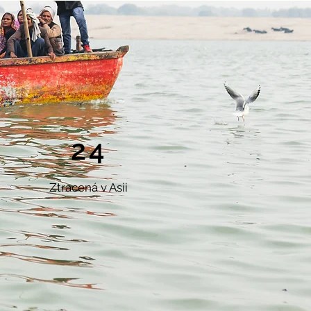
24
Ztracená
v Asii