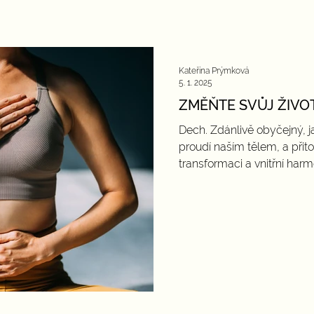
Kateřina Prýmková
5. 1. 2025
ZMĚŇTE SVŮJ ŽIVO
Dech. Zdánlivě obyčejný, j
proudí naším tělem, a přit
transformaci a vnitřní harmo