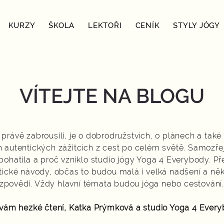
KURZY
ŠKOLA
LEKTOŘI
CENÍK
STYLY JÓGY
VÍTEJTE NA BLOGU
e právě zabrousili, je o dobrodružstvích, o plánech a tak
h autentických zážitcích z cest po celém světě. Samozřej
obohatila a proč vzniklo studio jógy Yoga 4 Everybody. 
tické návody, občas to budou malá i velká nadšení a něk
zpovědi. Vždy hlavní témata budou jóga nebo cestování
 vám hezké čtení,
Katka Prýmková
a studio Yoga 4 Every