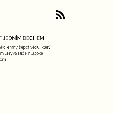
T JEDNÍM DECHEM
ako jemný šepot větru, který
om ukrývá klíč k hluboké
nii.