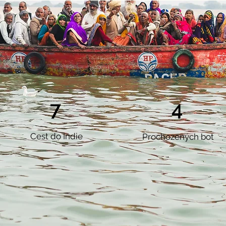
7
4
Cest do
Indie
Prochozených
bot