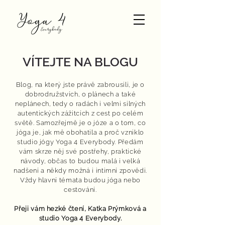
VÍTEJTE NA BLOGU
Blog, na který jste právě zabrousili, je o
dobrodružstvích, o plánech a také
neplánech, tedy o radách i velmi silných
autentických zážitcích z cest po celém
světě. Samozřejmě je o józe a o tom, co
jóga je, jak mě obohatila a proč vzniklo
studio jógy Yoga 4 Everybody. Předám
vám skrze něj své postřehy, praktické
návody, občas to budou malá i velká
nadšení a někdy možná i intimní zpovědi.
Vždy hlavní témata budou jóga nebo
cestování.
Přeji vám hezké čtení,
Katka Prýmková
a
studio Yoga 4 Everybody.