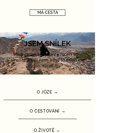
MÁ CESTA
JSEM SNÍLEK
Miluji cestování, psaní a focení lidí...
a nejšťastnější jsem, když to můžu vše
spojit
O JÓZE →
O CESTOVÁNÍ →
O ŽIVOTĚ →