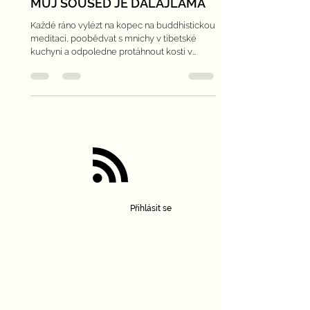
10. 12. 2020
Minut čtení: 4
MŮJ SOUSED JE DALAJLÁMA
Každé ráno vylézt na kopec na buddhistickou
meditaci, poobědvat s mnichy v tibetské
kuchyni a odpoledne protáhnout kosti v
centru jógy.
Přihlásit se