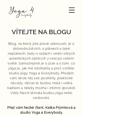
VÍTEJTE NA BLOGU
Blog, na který jste právě zabrousili, je o
dobrodružstvích, o plánech a také
neplánech, tedy o radách i velmi silných
autentických zážitcích z cest po celém
světě. Samozřejmě je o józe a o tom, co
jóga je, jak mě obohatila a proč vzniklo
studio jógy Yoga 4 Everybody. Předám
vám skrze něj své postřehy, praktické
návody, občas to budou malá i velká
nadšení a někdy možná i intimní zpovědi.
Vždy hlavní témata budou jóga nebo
cestování.
Přeji vám hezké čtení,
Katka Prýmková
a
studio Yoga 4 Everybody.