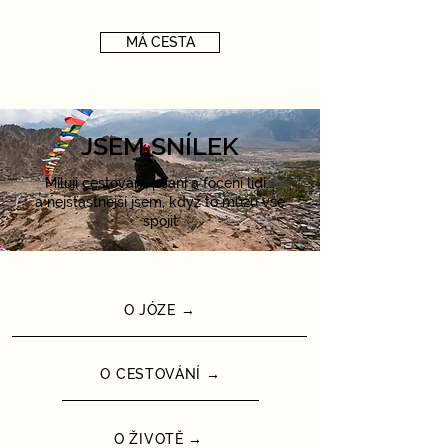
MÁ CESTA
JSEM SNÍLEK
Miluji cestování, psaní a focení lidí...
a nejšťastnější jsem, když to můžu vše
spojit
O JÓZE →
O CESTOVÁNÍ →
O ŽIVOTĚ →