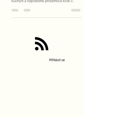
Každé ráno vylézt na kopec na buddhistickou
meditaci, poobědvat s mnichy v tibetské
kuchyni a odpoledne protáhnout kosti v
centru jógy.
Přihlásit se