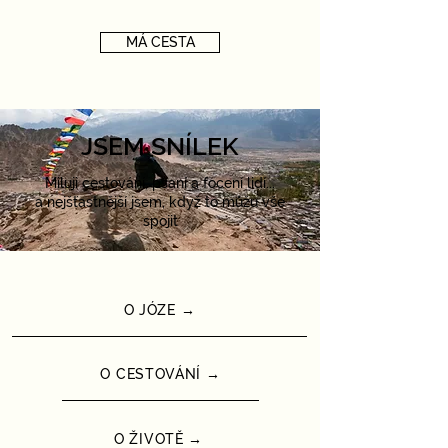
MÁ CESTA
JSEM SNÍLEK
Miluji cestování, psaní a focení lidí...
a nejšťastnější jsem, když to můžu vše
spojit
O JÓZE →
O CESTOVÁNÍ →
O ŽIVOTĚ →