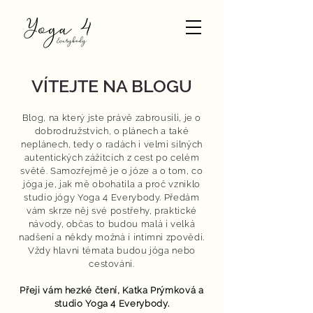
VÍTEJTE NA BLOGU
Blog, na který jste právě zabrousili, je o
dobrodružstvích, o plánech a také
neplánech, tedy o radách i velmi silných
autentických zážitcích z cest po celém
světě. Samozřejmě je o józe a o tom, co
jóga je, jak mě obohatila a proč vzniklo
studio jógy Yoga 4 Everybody. Předám
vám skrze něj své postřehy, praktické
návody, občas to budou malá i velká
nadšení a někdy možná i intimní zpovědi.
Vždy hlavní témata budou jóga nebo
cestování.
Přeji vám hezké čtení,
Katka Prýmková
a
studio Yoga 4 Everybody.