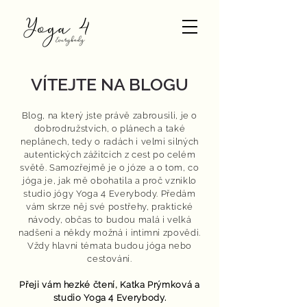
VÍTEJTE NA BLOGU
Blog, na který jste právě zabrousili, je o
dobrodružstvích, o plánech a také
neplánech, tedy o radách i velmi silných
autentických zážitcích z cest po celém
světě. Samozřejmě je o józe a o tom, co
jóga je, jak mě obohatila a proč vzniklo
studio jógy Yoga 4 Everybody. Předám
vám skrze něj své postřehy, praktické
návody, občas to budou malá i velká
nadšení a někdy možná i intimní zpovědi.
Vždy hlavní témata budou jóga nebo
cestování.
Přeji vám hezké čtení,
Katka Prýmková
a
studio Yoga 4 Everybody.