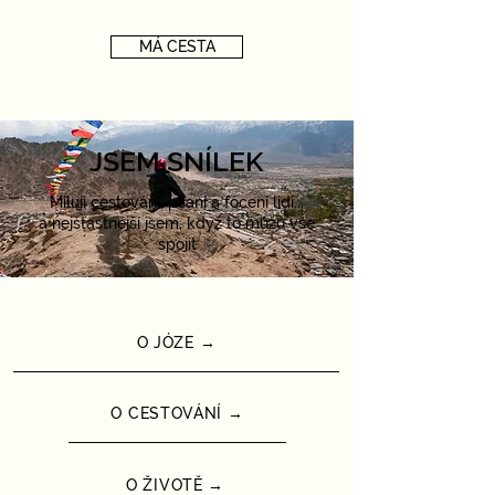
MÁ CESTA
JSEM SNÍLEK
Miluji cestování, psaní a focení lidí...
a nejšťastnější jsem, když to můžu vše
spojit
O JÓZE →
O CESTOVÁNÍ →
O ŽIVOTĚ →