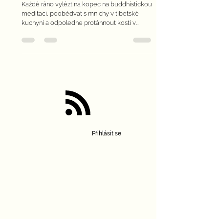
MŮJ SOUSED JE DALAJLÁMA
Každé ráno vylézt na kopec na buddhistickou
meditaci, poobědvat s mnichy v tibetské
kuchyni a odpoledne protáhnout kosti v
centru jógy.
Přihlásit se