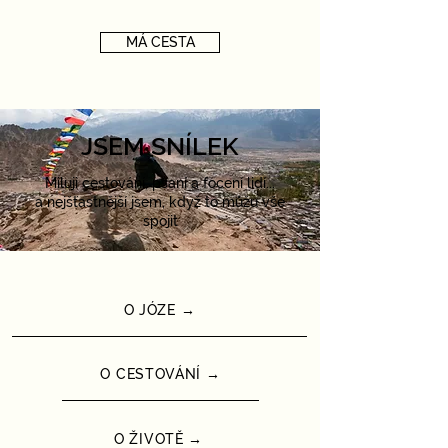
MÁ CESTA
JSEM SNÍLEK
Miluji cestování, psaní a focení lidí...
a nejšťastnější jsem, když to můžu vše
spojit
O JÓZE →
O CESTOVÁNÍ →
O ŽIVOTĚ →