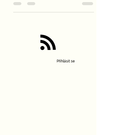
nestříhanými vousy, na poutních místech pak
téměř nahé...
Přihlásit se