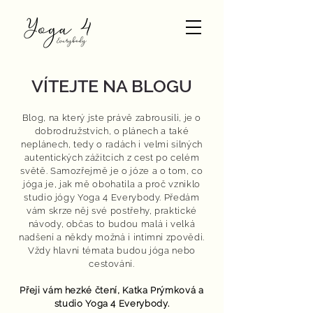
VÍTEJTE NA BLOGU
Blog, na který jste právě zabrousili, je o
dobrodružstvích, o plánech a také
neplánech, tedy o radách i velmi silných
autentických zážitcích z cest po celém
světě. Samozřejmě je o józe a o tom, co
jóga je, jak mě obohatila a proč vzniklo
studio jógy Yoga 4 Everybody. Předám
vám skrze něj své postřehy, praktické
návody, občas to budou malá i velká
nadšení a někdy možná i intimní zpovědi.
Vždy hlavní témata budou jóga nebo
cestování.
Přeji vám hezké čtení,
Katka Prýmková
a
studio Yoga 4 Everybody.