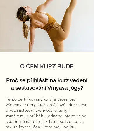
O ČEM KURZ BUDE
Proč se přihlásit na kurz vedení
a sestavování Vinyasa jógy?
Tento certifikovaný kurz je určen pro
všechny lektory, kteří chtějí své lekce vést
s větší jistotou, tvořivostí a jasným
záměrem. V průběhu jednoho intenzivního
školení se naučíte, jak tvořit sekvence ve
stylu Vinyasa jóga, které mají logiku,