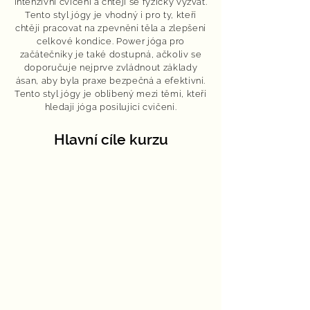
intenzivní cvičení a chtějí se fyzicky vyzvat.
Tento styl jógy je vhodný i pro ty, kteří
chtějí pracovat na zpevnění těla a zlepšení
celkové kondice. Power jóga pro
začátečníky je také dostupná, ačkoliv se
doporučuje nejprve zvládnout základy
ásan, aby byla praxe bezpečná a efektivní.
Tento styl jógy je oblíbený mezi těmi, kteří
hledají jóga posilující cvičení.
Hlavní cíle kurzu