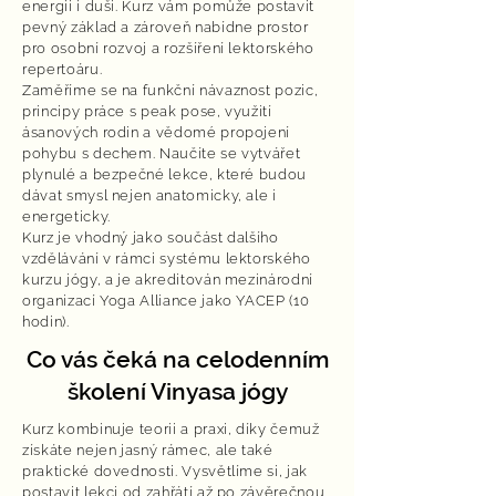
energii i duši. Kurz vám pomůže postavit
pevný základ a zároveň nabídne prostor
pro osobní rozvoj a rozšíření lektorského
repertoáru.
Zaměříme se na funkční návaznost pozic,
principy práce s peak pose, využití
ásanových rodin a vědomé propojení
pohybu s dechem. Naučíte se vytvářet
plynulé a bezpečné lekce, které budou
dávat smysl nejen anatomicky, ale i
energeticky.
Kurz je vhodný jako součást dalšího
vzdělávání v rámci systému lektorského
kurzu jógy, a je akreditován mezinárodní
organizací Yoga Alliance jako YACEP (10
hodin).
Co vás čeká na celodenním
školení Vinyasa jógy
Kurz kombinuje teorii a praxi, díky čemuž
získáte nejen jasný rámec, ale také
praktické dovednosti. Vysvětlíme si, jak
postavit lekci od zahřátí až po závěrečnou