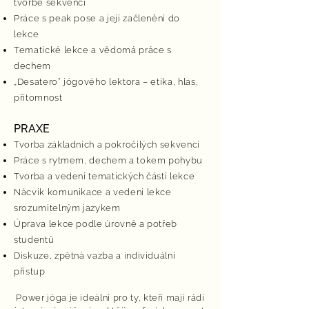
tvorbě sekvencí
Práce s peak pose a její začlenění do
lekce
Tematické lekce a vědomá práce s
dechem
„Desatero“ jógového lektora – etika, hlas,
přítomnost
PRAXE
Tvorba základních a pokročilých sekvencí
Práce s rytmem, dechem a tokem pohybu
Tvorba a vedení tematických částí lekce
Nácvik komunikace a vedení lekce
srozumitelným jazykem
Úprava lekce podle úrovně a potřeb
studentů
Diskuze, zpětná vazba a individuální
přístup
Power jóga je ideální pro ty, kteří mají rádi