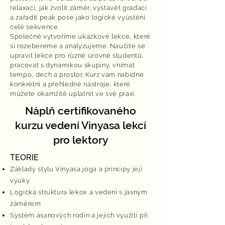
relaxaci, jak zvolit záměr, vystavět gradaci
a zařadit peak pose jako logické vyústění
celé sekvence.
Společně vytvoříme ukázkové lekce, které
si rozebereme a analyzujeme. Naučíte se
upravit lekce pro různé úrovně studentů,
pracovat s dynamikou skupiny, vnímat
tempo, dech a prostor. Kurz vám nabídne
konkrétní a přehledné nástroje, které
můžete okamžitě uplatnit ve své praxi.
Náplň certifikovaného
kurzu vedení Vinyasa lekcí
pro lektory
TEORIE
Základy stylu Vinyasa jóga a principy její
výuky
Logická struktura lekce a vedení s jasným
záměrem
Systém ásanových rodin a jejich využití při