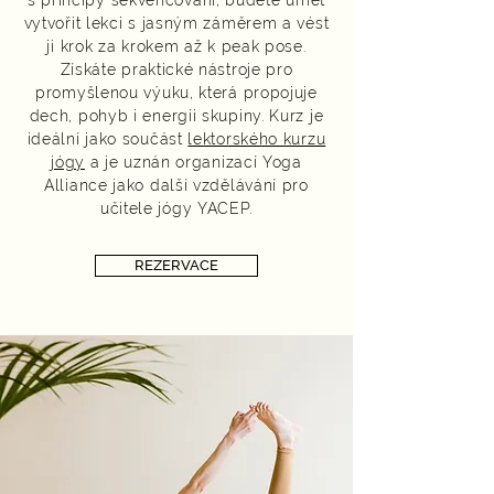
s principy sekvencování, budete umět
vytvořit lekci s jasným záměrem a vést
ji krok za krokem až k peak pose.
Získáte praktické nástroje pro
promyšlenou výuku, která propojuje
dech, pohyb i energii skupiny. Kurz je
ideální jako součást
lektorského kurzu
jógy
a je uznán organizací Yoga
Alliance jako další vzdělávání pro
učitele jógy YACEP.​
REZERVACE