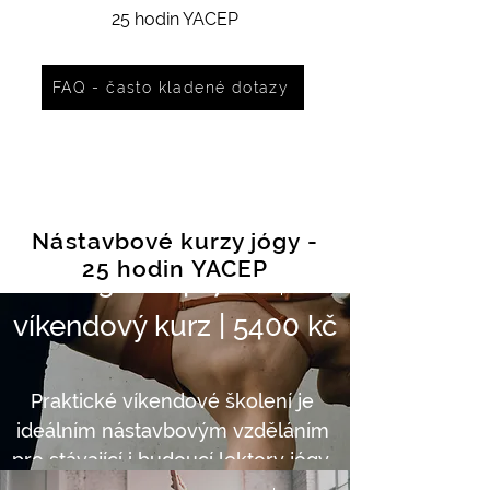
25 hodin YACEP
Certifikovaný 
FAQ - často kladené dotazy
0 dní zbývá do začátku události
kurz zdravá 
Certifikovaný 
záda
Nástavbové kurzy jógy -
kurz 
25 hodin YACEP
01. 3. 2024 17:00
víkendový kurz | 5400 kč
Těhotenské 
Praktické víkendové školení je 
jógy
ideálním nástavbovým vzděláním 
pro stávající i budoucí lektory jógy, 
0 dní zbývá do začátku události
stejně tak pro zapálené studenty z 