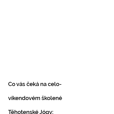
Co vás čeká na celo-
víkendovém školené
Těhotenské Jógy: