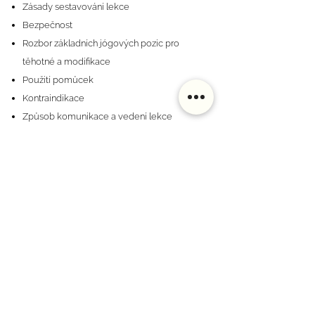
Zásady sestavování lekce
Bezpečnost
Rozbor základních jógových pozic pro
těhotné a modifikace
Použití pomůcek
Kontraindikace
Způsob komunikace a vedení lekce
Použití aromaterapie
Cvičení při a po porodu
V ceně školení je
zahrnuto:
Asistence lektorky po dobu školení
Praktická skripta
Zapůjčení veškerých jógových pomůcek
Certifikát