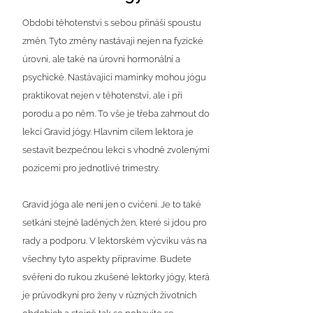
Období těhotenství s sebou přináší spoustu
změn. Tyto změny nastávají nejen na fyzické
úrovni, ale také na úrovni hormonální a
psychické. Nastávající maminky mohou jógu
praktikovat nejen v těhotenství, ale i při
porodu a po něm. To vše je třeba zahrnout do
lekcí Gravid jógy. Hlavním cílem lektora je
sestavit bezpečnou lekci s vhodně zvolenými
pozicemi pro jednotlivé trimestry.
Gravid jóga ale není jen o cvičení. Je to také
setkání stejně laděných žen, které si jdou pro
rady a podporu. V lektorském výcviku vás na
všechny tyto aspekty připravíme. Budete
svěřeni do rukou zkušené lektorky jógy, která
je průvodkyní pro ženy v různých životních