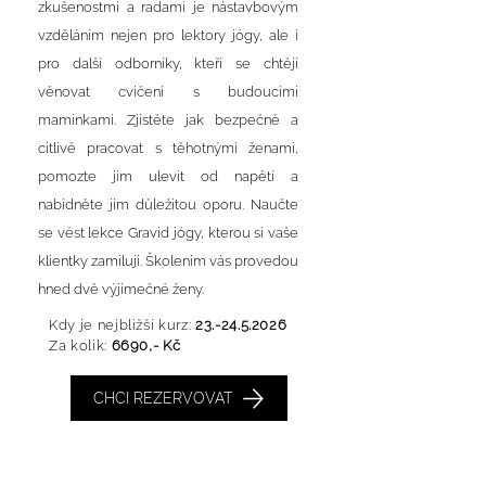
zkušenostmi a radami je nástavbovým
vzděláním nejen pro lektory jógy, ale i
pro další odborníky, kteří se chtějí
věnovat cvičení s budoucími
maminkami. Zjistěte jak bezpečně a
citlivě pracovat s těhotnými ženami,
pomozte jim ulevit od napětí a
nabídněte jim důležitou oporu. Naučte
se vést lekce Gravid jógy, kterou si vaše
klientky zamilují. Školením vás provedou
hned dvě výjimečné ženy.
Kdy je nejbližší kurz:
23.-24.5.2026
Za kolik:
669
0,- Kč
CHCI REZERVOVAT