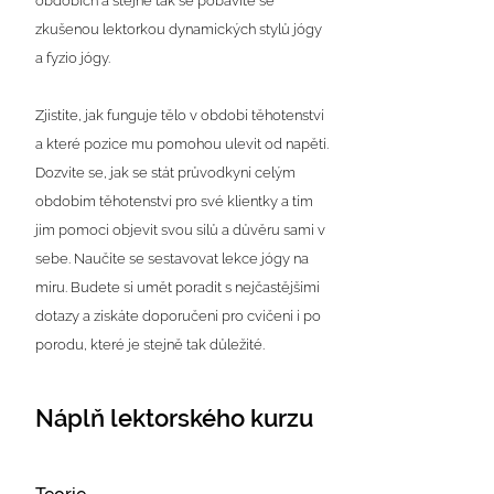
obdobích a stejně tak se pobavíte se
zkušenou lektorkou dynamických stylů jógy
a fyzio jógy.
Zjistíte, jak funguje tělo v období těhotenství
a které pozice mu pomohou ulevit od napětí.
Dozvíte se, jak se stát průvodkyní celým
obdobím těhotenství pro své klientky a tím
jim pomoci objevit svou sílů a důvěru sami v
sebe. Naučíte se sestavovat lekce jógy na
míru. Budete si umět poradit s nejčastějšími
dotazy a získáte doporučení pro cvičení i po
porodu, které je stejně tak důležité.
Náplň lektorského kurzu