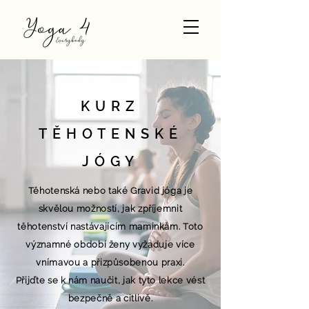
KURZ
TĚHOTENSKÉ
JÓGY
Těhotenská nebo také Gravid jóga je
skvělou možností, jak zpříjemnit
těhotenství nastávajícím maminkám. Toto
významné období ženy vyžaduje více
vnímavou a přizpůsobenou praxi.
Přijďte se k nám naučit, jak tyto lekce vést
bezpečně a citlivě.