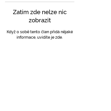
Zatím zde nelze nic
zobrazit
Když o sobě tento člen přidá nějaké
informace, uvidíte je zde.
SLEDUJTE NÁS NA INSTAGRAMU
@
yoga4_everybody