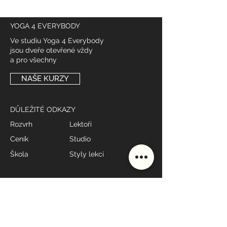
YOGA 4 EVERYBODY
Ve studiu Yoga 4 Everybody
jsou dveře otevřené vždy
a pro všechny
NAŠE KURZY
DŮLEŽITÉ ODKAZY
Rozvrh
Lektoři
Ceník
Studio
Škola
Styly lekcí
MÁME OTEVŘENO
Po - Pá: 7:00 - 19:00*