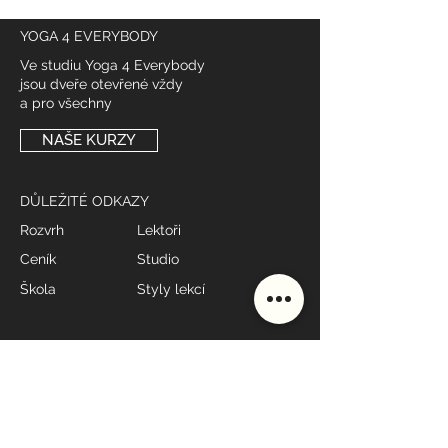
YOGA 4 EVERYBODY
Ve studiu Yoga 4 Everybody
jsou dveře otevřené vždy
a pro všechny
NAŠE KURZY
DŮLEŽITÉ ODKAZY
Rozvrh
Lektoři
Ceník
Studio
Škola
Styly lekcí
MÁME OTEVŘENO
Po - Pá: 7:00 - 19:00*
Sobota: 9:00 - 10:00