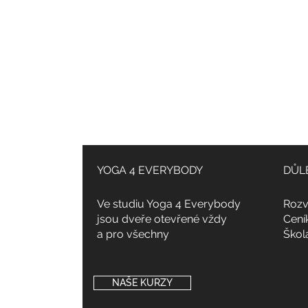
YOGA 4 EVERYBODY
DŮL
Ve studiu Yoga 4 Everybody
Rozv
jsou dveře otevřené vždy
Cení
a pro všechny
Škol
NAŠE KURZY