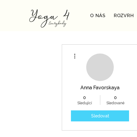
O NÁS
ROZVRH
Další akce
Anna Favorskaya
0
0
Sledující
Sledované
Sledovat