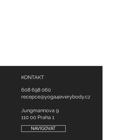
KONTAKT
608
698
060
recepce@yoga4everybody.cz
Jungmannova 9
110 00 Praha 1
NAVIGOVAT