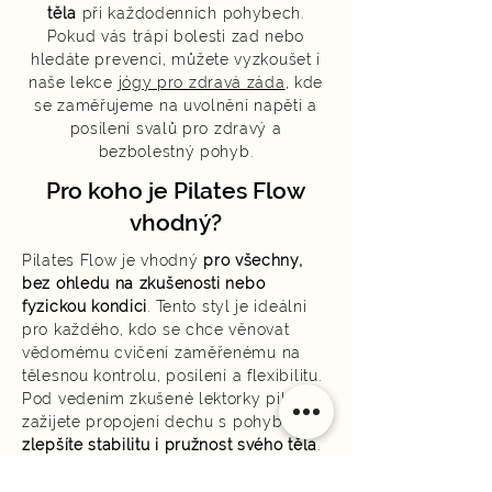
těla
při každodenních pohybech.
Pokud vás trápí bolesti zad nebo
hledáte prevenci, můžete vyzkoušet i
naše lekce
jógy pro zdravá záda
, kde
se zaměřujeme na uvolnění napětí a
posílení svalů pro zdravý a
bezbolestný pohyb.
Pro koho je Pilates Flow
vhodný?
Pilates Flow je vhodný
pro všechny,
bez ohledu na zkušenosti nebo
fyzickou kondici
. Tento styl je ideální
pro každého, kdo se chce věnovat
vědomému cvičení zaměřenému na
tělesnou kontrolu, posílení a flexibilitu.
Pod vedením zkušené lektorky pilates
zažijete propojení dechu s pohybem a
zlepšíte stabilitu i pružnost svého těla
.
Přijďte na lekci Pilates Flow