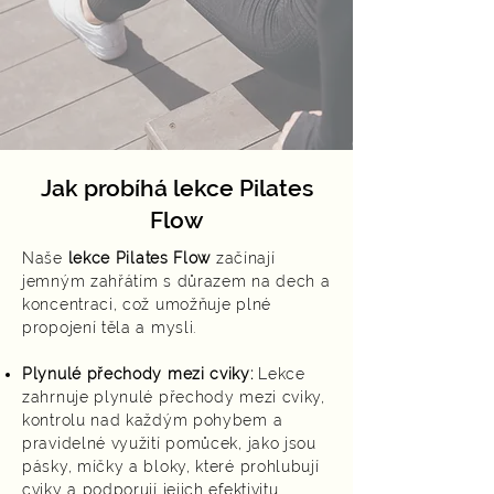
Jak probíhá lekce Pilates
Flow
Naše
lekce Pilates Flow
začínají
jemným zahřátím s důrazem na dech a
koncentraci, což umožňuje plné
propojení těla a mysli.
Plynulé přechody mezi cviky:
Lekce
zahrnuje plynulé přechody mezi cviky,
kontrolu nad každým pohybem a
pravidelné využití pomůcek, jako jsou
pásky, míčky a bloky, které prohlubují
cviky a podporují jejich efektivitu.