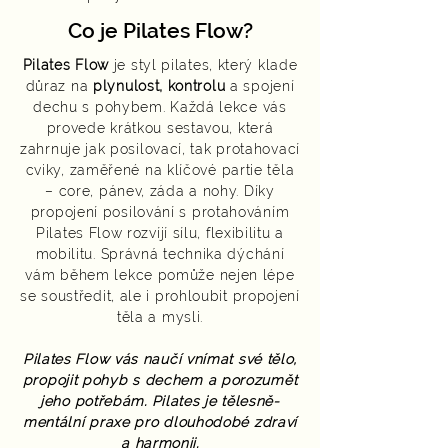
Co je Pilates Flow?
Pilates Flow
je styl pilates, který klade
důraz na
plynulost, kontrolu
a spojení
dechu s pohybem. Každá lekce vás
provede krátkou sestavou, která
zahrnuje jak posilovací, tak protahovací
cviky, zaměřené na klíčové partie těla
– core, pánev, záda a nohy. Díky
propojení posilování s protahováním
Pilates Flow rozvíjí sílu, flexibilitu a
mobilitu. Správná technika dýchání
vám během lekce pomůže nejen lépe
se soustředit, ale i prohloubit propojení
těla a mysli.
Pilates Flow vás naučí vnímat své tělo,
propojit pohyb s dechem a porozumět
jeho potřebám. Pilates je tělesně-
mentální praxe pro dlouhodobé zdraví
a harmonii.