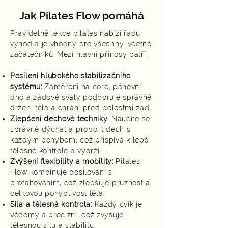
Jak Pilates Flow pomáhá
Pravidelné lekce pilates nabízí řadu
výhod a je vhodný pro všechny, včetně
začátečníků. Mezi hlavní přínosy patří:
Posílení hlubokého stabilizačního
systému:
Zaměření na core, pánevní
dno a zádové svaly podporuje správné
držení těla a chrání před bolestmi zad.
Zlepšení dechové techniky:
Naučíte se
správně dýchat a propojit dech s
každým pohybem, což přispívá k lepší
tělesné kontrole a výdrži.
Zvýšení flexibility a mobility:
Pilates
Flow kombinuje posilování s
protahováním, což zlepšuje pružnost a
celkovou pohyblivost těla.
Síla a tělesná kontrola:
Každý cvik je
vědomý a precizní, což zvyšuje
tělesnou sílu a stabilitu.