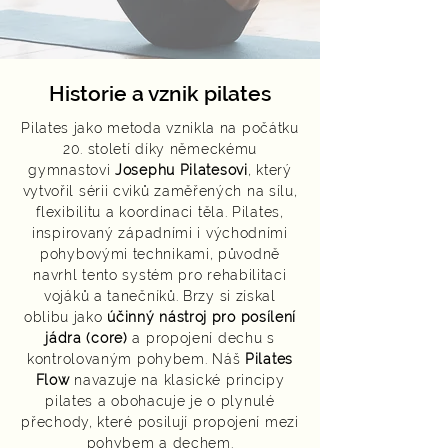
Historie a vznik pilates
Pilates jako metoda vznikla na počátku
20. století díky německému
gymnastovi
Josephu Pilatesovi
, který
vytvořil sérii cviků zaměřených na sílu,
flexibilitu a koordinaci těla. Pilates,
inspirovaný západními i východními
pohybovými technikami, původně
navrhl tento systém pro rehabilitaci
vojáků a tanečníků. Brzy si získal
oblibu jako
účinný nástroj pro posílení
jádra (core)
a propojení dechu s
kontrolovaným pohybem. Náš
Pilates
Flow
navazuje na klasické principy
pilates a obohacuje je o plynulé
přechody, které posilují propojení mezi
pohybem a dechem.