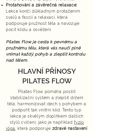
Protahování a závěrečná relaxace:
Lekce končí důkladným protažením
svalů a fascií a relaxací, která
podporuje pružnost těla a navozuje
pocit klidu a osvěžení.
Pilates Flow je cesta k pevnému a
pružnému tělu, která vás naučí plně
vnímat každý pohyb a zlepšit kontrolu
nad tělem.
HLAVNÍ PŘÍNOSY
PILATES FLOW
Pilates Flow pomáhá posílit
stabilizační systém a zlepšit držení
těla, harmonizovat dech s pohybem a
podpořit tak vnitřní klid. Tento typ
lekce je skvělým doplňkem dalších
stylů cvičení, jako je například
fyzio
jóga
, která podporuje
zdravé nastavení