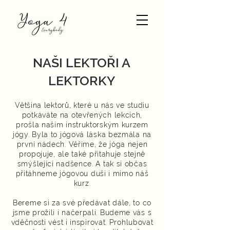
NAŠI LEKTOŘI A
LEKTORKY
Většina lektorů, které u nás ve studiu
potkáváte na otevřených lekcích,
prošla naším instruktorským kurzem
jógy. Byla to jógová láska bezmála na
první nádech.
Věříme, že jóga nejen
propojuje, ale také přitahuje stejně
smýšlející nadšence. A tak si občas
přitáhneme jógovou duši i mimo náš
kurz.
Bereme si za své předávat dále, to co
jsme prožili i načerpali.
Budeme vás s
vděčností vést i inspirovat. Prohlubovat