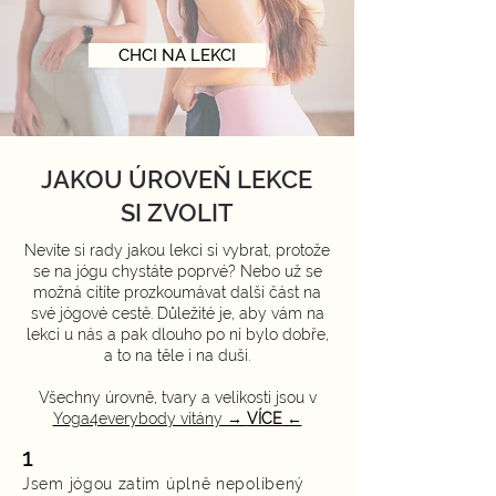
CHCI NA LEKCI
JAKOU ÚROVEŇ LEKCE
SI ZVOLIT
N
evíte si rady jakou lekci si vybrat, protože
se na jógu chystáte poprvé? Nebo už se
možná cítíte prozkoumávat další část na
své jógové cestě. Důležité je, aby vám na
lekci u nás a pak dlouho po ní bylo dobře,
a to na těle i na duši.
Všechny úrovně, tvary a velikosti jsou v
Yoga4everybody vítány →
VÍCE
←
1
Jsem jógou zatím úplně nepolíbený