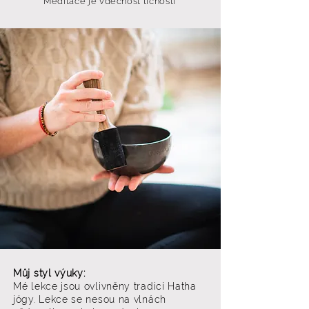
Meditace je vděčnost tichosti
Můj styl výuky:
Mé lekce jsou ovlivněny tradicí Hatha
jógy. Lekce se nesou na vlnách