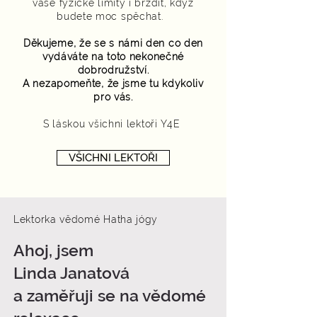
vaše fyzické limity i brzdit, když
budete moc spěchat.
Děkujeme, že se s námi den co den
vydáváte na toto nekonečné
dobrodružství.
A nezapomeňte, že jsme tu kdykoliv
pro vás.
S láskou všichni lektoři Y4E
VŠICHNI LEKTOŘI
Lektorka vědomé Hatha jógy
Ahoj, jsem
Linda Janatová
a zaměřuji se na vědomé