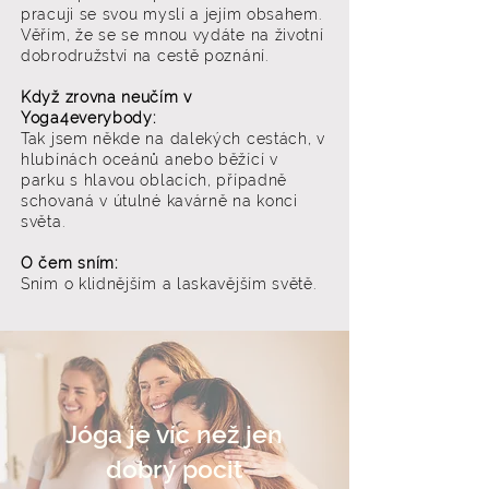
pracuji se svou myslí a jejím obsahem.
Věřím, že se se mnou vydáte na životní
dobrodružství na cestě poznání.
Když zrovna neučím v
Yoga4everybody:
Tak jsem někde na dalekých cestách, v
hlubínách oceánů anebo běžící v
parku s hlavou oblacích, případně
schovaná v útulné kavárně na konci
světa.
O čem sním:
Sním o klidnějším a laskavějším světě.
Jóga je víc než jen
dobrý pocit