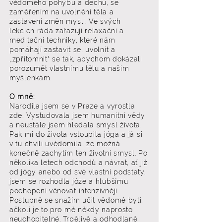
vědomého pohybu a dechu, se
zaměřením na uvolnění těla a
zastavení změn mysli. Ve svých
lekcích ráda zařazuji relaxační a
meditační techniky, které nám
pomáhají zastavit se, uvolnit a
„zpřítomnit“ se tak, abychom dokázali
porozumět vlastnímu tělu a našim
myšlenkám.
O mně:
Narodila jsem se v Praze a vyrostla
zde. Vystudovala jsem humanitní vědy
a neustále jsem hledala smysl života.
Pak mi do života vstoupila jóga a já si
v tu chvíli uvědomila, že možná
konečně zachytím ten životní smysl. Po
několika letech odchodů a návrat, ať již
od jógy anebo od své vlastní podstaty,
jsem se rozhodla józe a hlubšímu
pochopení věnovat intenzivněji.
Postupně se snažím učit vědomé bytí,
ačkoli je to pro mě někdy naprosto
neuchopitelné. Trpělivě a odhodlaně