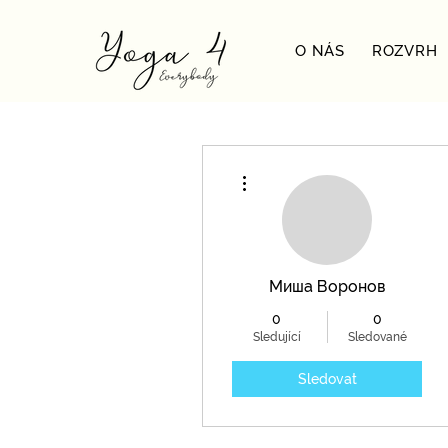
O NÁS
ROZVRH
Další akce
Миша Воронов
0
0
Sledující
Sledované
Sledovat