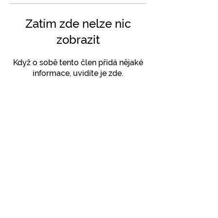
Zatím zde nelze nic
zobrazit
Když o sobě tento člen přidá nějaké
informace, uvidíte je zde.
SLEDUJTE NÁS NA INSTAGRAMU
@
yoga4_everybody