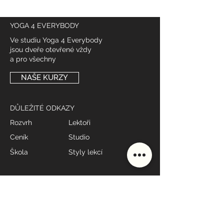
YOGA 4 EVERYBODY
Ve studiu Yoga 4 Everybody
jsou dveře otevřené vždy
a pro všechny
NAŠE KURZY
DŮLEŽITÉ ODKAZY
Rozvrh
Lektoři
Ceník
Studio
Škola
Styly lekcí
MÁME OTEVŘENO
Po - Pá: 7:00 - 19:00*