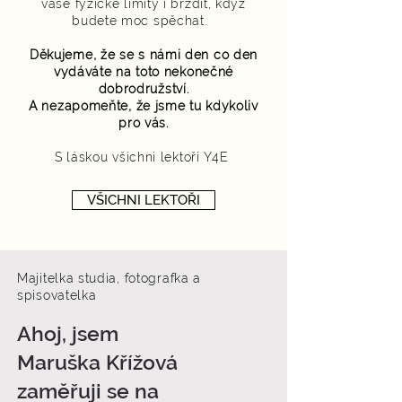
vaše fyzické limity i brzdit, když
budete moc spěchat.
Děkujeme, že se s námi den co den
vydáváte na toto nekonečné
dobrodružství.
A nezapomeňte, že jsme tu kdykoliv
pro vás.
S láskou všichni lektoři Y4E
VŠICHNI LEKTOŘI
Majitelka studia,
fotografka a
spisovatelka
Ahoj, jsem
Maruška Křížová
zaměřuji se na