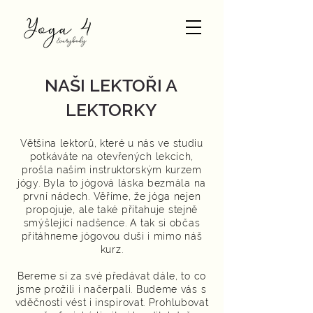
NAŠI LEKTOŘI A
LEKTORKY
Většina lektorů, které u nás ve studiu
potkáváte na otevřených lekcích,
prošla naším instruktorským kurzem
jógy. Byla to jógová láska bezmála na
první nádech.
Věříme, že jóga nejen
propojuje, ale také přitahuje stejně
smýšlející nadšence. A tak si občas
přitáhneme jógovou duši i mimo náš
kurz.
Bereme si za své předávat dále, to co
jsme prožili i načerpali.
Budeme vás s
vděčností vést i inspirovat. Prohlubovat