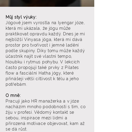
Můj styl výuky:
Jógově jsem vyrostla na Iyengar józe,
která mi ukázala, že jógu může
praktikovat opravdu každý. Dnes je mi
nejbližší Vinyasa jóga, která mi dává
prostor pro tvořivost i jemné ladění
podle skupiny. Díky tomu může každý
účastník najít své vlastní tempo,
hloubku i rytmus pohybu. V lekcích
často propojuji také prvky z Pilates
flow a fasciální Hatha jógy, které
přinášejí větší citlivost k tělu a jeho
potřebám.
O mně:
Pracuji jako HR manažerka a v józe
nacházím mnoho podobností s tím, co
žiju v profesi. Vědomý kontakt se
sebou, inspirace mezi lidmi a
přirozená motivace objevovat, kam až
se dá růst.