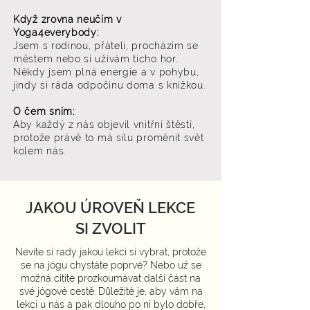
Když zrovna neučím v
Yoga4everybody:
Jsem s rodinou, přáteli, procházím se
městem nebo si užívám ticho hor.
Někdy jsem plná energie a v pohybu,
jindy si ráda odpočinu doma s knížkou.
O čem sním:
Aby každý z nás objevil vnitřní štěstí,
protože právě to má sílu proměnit svět
kolem nás.
JAKOU ÚROVEŇ LEKCE
SI ZVOLIT
N
evíte si rady jakou lekci si vybrat, protože
se na jógu chystáte poprvé? Nebo už se
možná cítíte prozkoumávat další část na
své jógové cestě. Důležité je, aby vám na
lekci u nás a pak dlouho po ní bylo dobře,