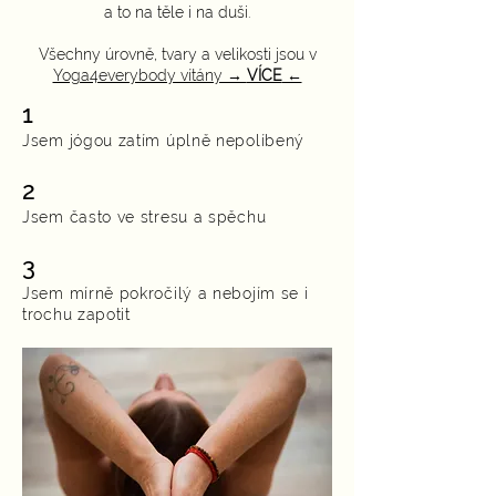
a to na těle i na duši.
Všechny úrovně, tvary a velikosti jsou v
Yoga4everybody vítány →
VÍCE
←
1
Jsem jógou zatím úplně nepolíbený
2
Jsem často ve stresu a spěchu
3
Jsem mírně pokročilý a nebojím se i
trochu zapotit