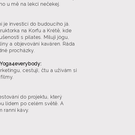
cho u mě na lekci nečekej.
 je investicí do budoucího já.
truktorka na Korfu a Krétě, kde
enosti s pilates. Miluji jógu,
tliny a objevování kaváren. Ráda
idné procházky.
 Yoga4everybody:
rketingu, cestuji, čtu a užívám si
filmy.
cestování do projektu, který
bu lidem po celém světě. A
 ranní kávy.