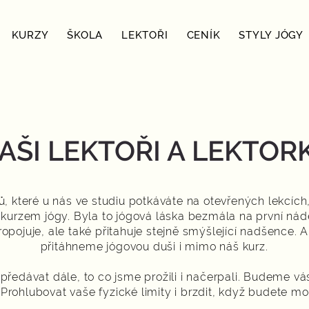
KURZY
ŠKOLA
LEKTOŘI
CENÍK
STYLY JÓGY
AŠI LEKTOŘI A LEKTOR
rů, které u nás ve studiu potkáváte na otevřených lekcích
 kurzem jógy. Byla to jógová láska bezmála na první ná
ropojuje, ale také přitahuje stejně smýšlející nadšence. A
přitáhneme jógovou duši i mimo náš kurz.
předávat dále, to co jsme prožili i načerpali.
Budeme vás
t. Prohlubovat vaše fyzické limity i brzdit, když budete 