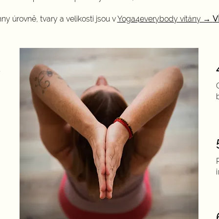
y úrovně, tvary a velikosti jsou v
Yoga4everybody vítány →
V
1
ě
ý
2
u
3