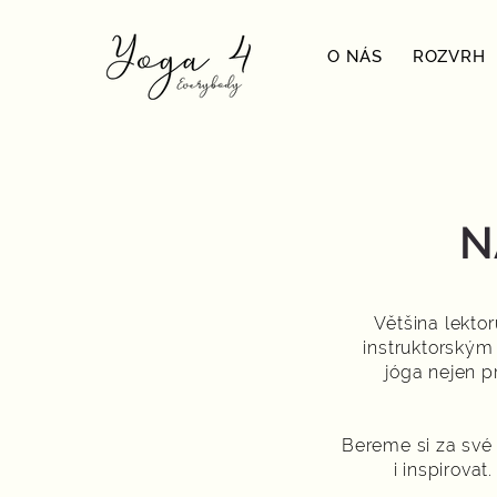
O NÁS
ROZVRH
N
Většina lekto
instruktorským
jóga nejen p
Bereme si za své 
i inspirova