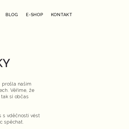
BLOG
E-SHOP
KONTAKT
KY
, prošla naším
dech.
Věříme, že
 tak si občas
 s vděčností vést
moc spěchat.