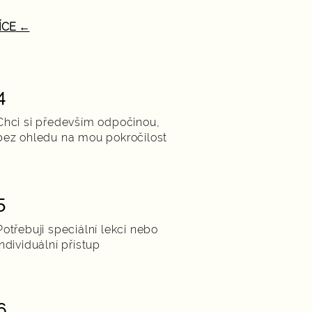
ÍCE
←
4
Chci si především odpočinou,
bez ohledu na mou pokročilost
5
Potřebuji speciální lekci nebo
individuální přístup
6