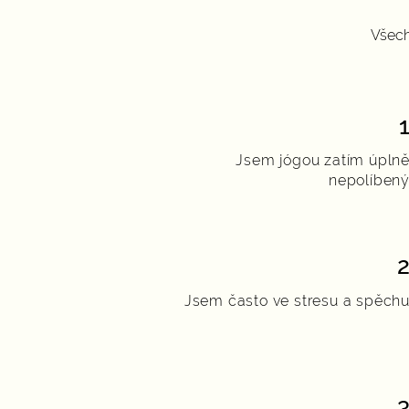
Všechn
Jsem jógou zatím úpln
nepolíben
Jsem často ve stresu a spěch