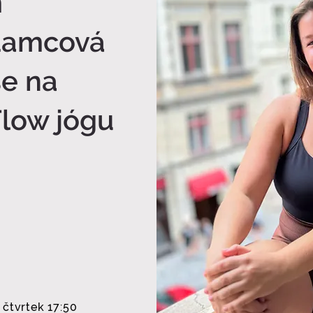
m
Adamcová
se na
Flow jógu
čtvrtek 17:50