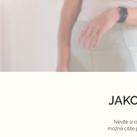
JAKO
N
evíte si
možná cítíte 