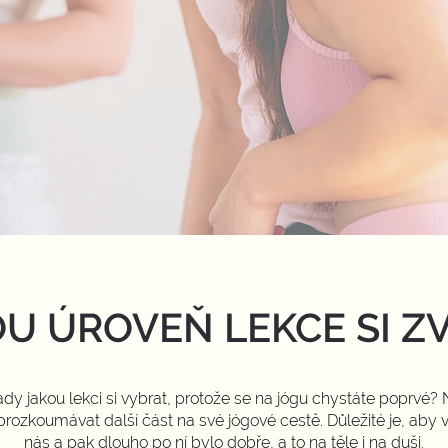
U ÚROVEŇ LEKCE SI Z
 rady jakou lekci si vybrat, protože se na jógu chystáte poprvé?
prozkoumávat další část na své jógové cestě. Důležité je, aby 
nás a pak dlouho po ní bylo dobře, a to na těle i na duši.