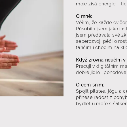
moje živá energie – ti
O mně:
Věřím, že každé cvičení
Působila jsem jako ins
jsem předávala své zkuš
seberozvoj, péči o ros
tančím i chodím na kl
Když zrovna neučím v
Pracuji v digitálním ma
dobré jídlo i pohodové 
O čem sním:
Spojit pilates, jógu a 
přinese radost z pohy
bydlet u moře s šálkem