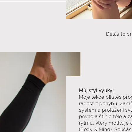
Děláš to p
Můj styl výuky:
Moje lekce pilates pro
radost z pohybu. Zaměř
systém a protažení sva
pevné a štíhlé tělo a 
rytmu, který motivuje 
(Body & Mind). Součás