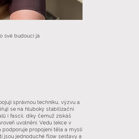
ro své budoucí já
pojují správnou techniku, výzvu a
uji se na hluboký stabilizační
lů i fascií, díky čemuž získáš
zároveň uvolnění. Vedu lekce v
a podporuje propojení těla a mysli
tí jsou jednoduché flow sestavy a