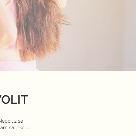
VOLIT
 Nebo už se
vám na lekci u