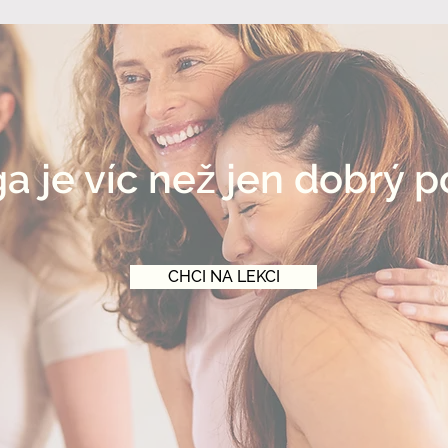
a je víc než jen dobrý p
CHCI NA LEKCI