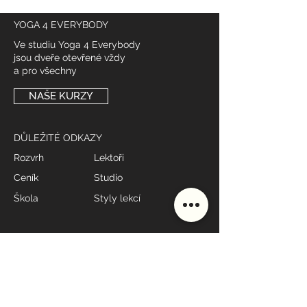
YOGA 4 EVERYBODY
Ve studiu Yoga 4 Everybody
jsou dveře otevřené vždy
a pro všechny
NAŠE KURZY
DŮLEŽITÉ ODKAZY
Rozvrh
Lektoři
Ceník
Studio
Škola
Styly lekcí
MÁME OTEVŘENO
Po - Pá: 7:00 - 19:00*
Sobota: 9:00 - 10:00