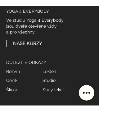
YOGA 4 EVERYBODY
Ve studiu Yoga 4 Everybody
jsou dveře otevřené vždy
a pro všechny
NAŠE KURZY
DŮLEŽITÉ ODKAZY
Rozvrh
Lektoři
Ceník
Studio
Škola
Styly lekcí
MÁME OTEVŘENO
Po - Pá: 7:00 - 19:00*
Sobota: 9:00 - 10:00