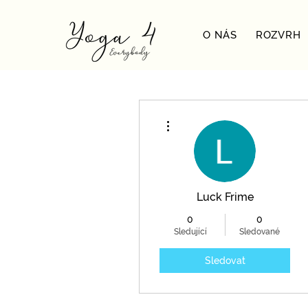
O NÁS
ROZVRH
Další akce
Luck Frime
0
0
Sledující
Sledované
Sledovat