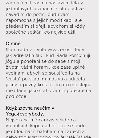
zároveň mít čas na nastavení těla v
jednotlivých ásanách. Proto pečlivě
navádím do pozic, budu vám
nápomocna s jejich modifikací, ale
především si přeji, abychom si vždy
společné setkání co nejvíce užili.
O mně:
Mám ráda v životě vyváženost. Tedy
jak adrenalin tak i klid. Ráda kombinuji
jógu a ponoření se do sebe s mojí
životní vášní horami, kde zase úplně
vypínám, abych se soustředila na
"cestu" po skalním masívu a udržela
jasný a pevný krok. Je to pro mě stejná
meditace, jako stát s vámi společně na
podložce.
Když zrovna neučím v
Yoga4everybody:
Nejspíš na mě narazíš někde na
vrcholcích kopců a hor, kde se budu
jen bloumat s batohem na zádech a
nebo zdolávat vrchol po ferratě. Všude