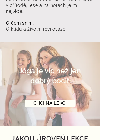
v přírodě, lese a na horách je mi
nejlépe.
O čem sním:
O klidu a životní rovnováze.
Jóga je víc než jen
dobrý pocit
CHCI NA LEKCI
JAKOU ÚROVEŇ LEKCE