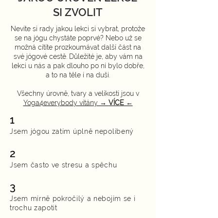
SI ZVOLIT
N
evíte si rady jakou lekci si vybrat, protože
se na jógu chystáte poprvé? Nebo už se
možná cítíte prozkoumávat další část na
své jógové cestě. Důležité je, aby vám na
lekci u nás a pak dlouho po ní bylo dobře,
a to na těle i na duši.
Všechny úrovně, tvary a velikosti jsou v
Yoga4everybody vítány →
VÍCE
←
1
Jsem jógou zatím úplně nepolíbený
2
Jsem často ve stresu a spěchu
3
Jsem mírně pokročilý a nebojím se i
trochu zapotit