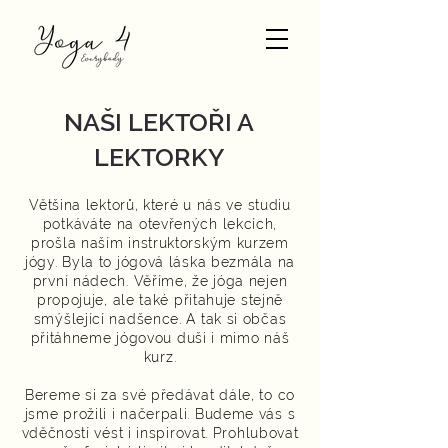
NAŠI LEKTOŘI A
LEKTORKY
Většina lektorů, které u nás ve studiu
potkáváte na otevřených lekcích,
prošla naším instruktorským kurzem
jógy. Byla to jógová láska bezmála na
první nádech.
Věříme, že jóga nejen
propojuje, ale také přitahuje stejně
smýšlející nadšence. A tak si občas
přitáhneme jógovou duši i mimo náš
kurz.
Bereme si za své předávat dále, to co
jsme prožili i načerpali.
Budeme vás s
vděčností vést i inspirovat. Prohlubovat