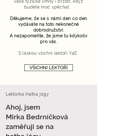
vaše fyzické limity i brzdit, když
budete moc spěchat.
Děkujeme, že se s námi den co den
vydáváte na toto nekonečné
dobrodružství.
A nezapomeňte, že jsme tu kdykoliv
pro vás.
S láskou všichni lektoři Y4E
VŠICHNI LEKTOŘI
Lektorka Hatha jógy
Ahoj, jsem
Mirka Bedrníčková
zaměřuji se na