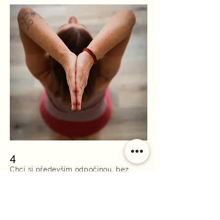
4
Chci si především odpočinou, bez
ohledu na mou pokročilost
5
Potřebuji speciální lekci nebo