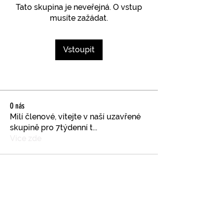
Tato skupina je neveřejná. O vstup
musíte zažádat.
Vstoupit
O nás
Milí členové, vítejte v naší uzavřené
skupině pro 7týdenní t
...
Více zde
SLEDUJTE NÁS NA INSTAGRAMU
@
yoga4_everybody