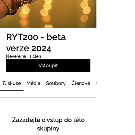
RYT200 - beta
verze 2024
Neveřejná
·
1 člen
Vstoupit
Diskuse
Média
Soubory
Členové
O nás
Zažádejte o vstup do této
skupiny