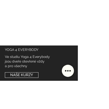
YOGA 4 EVERYBODY
Ve studiu Yoga 4 Everybody
jsou dveře otevřené vždy
a pro všechny
NAŠE KURZY
DŮLEŽITÉ ODKAZY
Rozvrh
Lektoři
Ceník
Studio