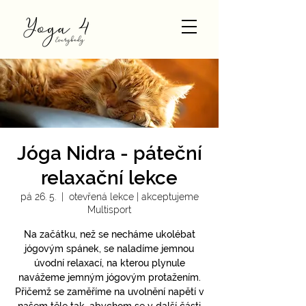
Jóga Nidra - páteční
relaxační lekce
pá 26. 5.
  |  
otevřená lekce | akceptujeme
Multisport
Na začátku, než se necháme ukolébat
jógovým spánek, se naladíme jemnou
úvodní relaxací, na kterou plynule
navážeme jemným jógovým protažením.
Přičemž se zaměříme na uvolnění napětí v