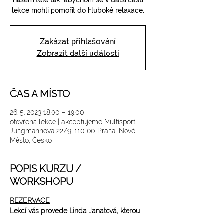
našem těle tak, abychom se v další části
lekce mohli pomořit do hluboké relaxace.
Zakázat přihlašování
Zobrazit další události
ČAS A MÍSTO
26. 5. 2023 18:00 – 19:00
otevřená lekce | akceptujeme Multisport,
Jungmannova 22/9, 110 00 Praha-Nové
Město, Česko
POPIS KURZU /
WORKSHOPU
REZERVACE
Lekcí vás provede 
Linda Janatová
, kterou 