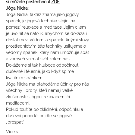
si můžete poslechnout 
ZDE
Jóga Nidra: 
Jóga Nidra, taktéž známá jako jógový 
spánek, je jógová technika stojící na 
pomezí relaxace a meditace. Jejím cílem 
je uvolnit se natolik, abychom se dokázali 
dostat mezi vědomí a spánek. Jinými slovy 
prostřednictvím této techniky usilujeme o 
vědomý spánek, který nám umožňuje spát 
a zároveň vnímat svět kolem nás. 
Dokážeme si tak hluboce odpočinout 
duševně i tělesně, jako když spíme 
kvalitním spánkem.
Jóga Nidra má blahodárné účinky pro nás 
všechny i pro ty, kteří nemají velké 
zkušenosti s jógou, relaxacemi či 
meditacemi.
Pokud toužíte po zklidnění, odpočinku a 
duševní pohodě, přijďte se jógově 
„prospat“.
Více >