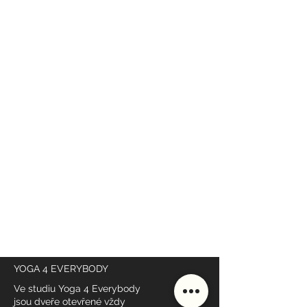
SLEDUJTE NÁS NA INSTAGRAMU
@
yoga4_everybody
YOGA 4 EVERYBODY
Ve studiu Yoga 4 Everybody
jsou dveře otevřené vždy