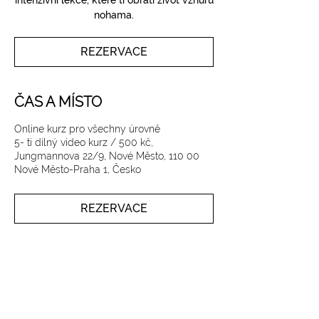
intenzivní lekce, které ti obrátí život vzhůru
nohama.
REZERVACE
ČAS A MÍSTO
Online kurz pro všechny úrovně
5- ti dílný video kurz / 500 kč,
Jungmannova 22/9, Nové Město, 110 00
Nové Město-Praha 1, Česko
REZERVACE
SLEDUJTE NÁS NA INSTAGRAMU