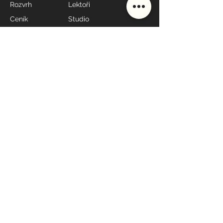
Rozvrh
Lektoři
Ceník
Studio
Škola
Styly lekcí
MÁME OTEVŘENO
Po - Pá: 7:00 - 19:00*
Sobota: 9:00 - 10:00
Neděle: 17:30 - 19:00
* dle rozvrhu
KONTAKT
608
698
060
recepce@yoga4everybody.cz
Jungmannova 9