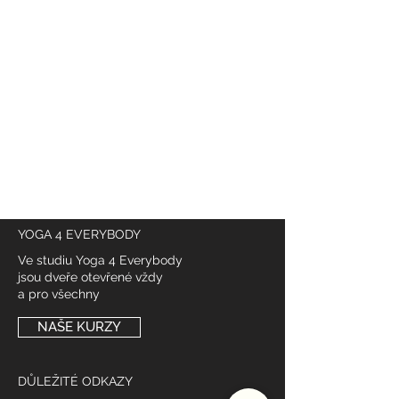
@
yoga4_everybody
YOGA 4 EVERYBODY
Ve studiu Yoga 4 Everybody
jsou dveře otevřené vždy
a pro všechny
NAŠE KURZY
DŮLEŽITÉ ODKAZY