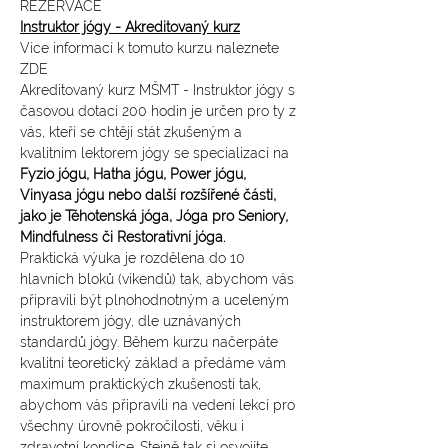
REZERVACE
Instruktor jógy - Akreditovaný kurz
Více informací k tomuto kurzu naleznete 
ZDE
Akreditovaný kurz MŠMT - Instruktor jógy s 
časovou dotací 200 hodin je určen pro ty z 
vás, kteří se chtějí stát zkušeným a 
kvalitním lektorem jógy se specializací na 
Fyzio jógu, Hatha jógu, Power jógu, 
Vinyasa jógu nebo další rozšířené části, 
jako je Těhotenská jóga, Jóga pro Seniory, 
Mindfulness či Restorativní jóga.
Praktická výuka je rozdělena do 10 
hlavních bloků (víkendů) tak, abychom vás 
připravili být plnohodnotným a uceleným 
instruktorem jógy, dle uznávaných 
standardů jógy. Během kurzu načerpáte 
kvalitní teoretický základ a předáme vám 
maximum praktických zkušeností tak, 
abychom vás připravili na vedení lekcí pro 
všechny úrovně pokročilosti, věku i 
zdravotní kondice. Stejně tak si osvojíte 