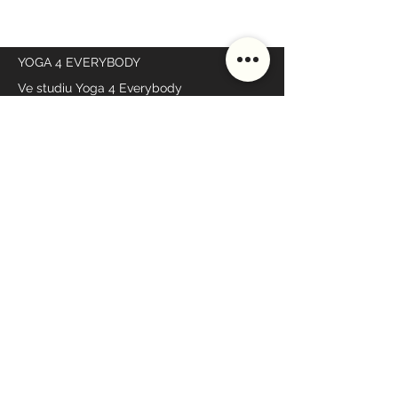
YOGA 4 EVERYBODY
Ve studiu Yoga 4 Everybody
jsou dveře otevřené vždy
a pro všechny
NAŠE KURZY
DŮLEŽITÉ ODKAZY
Rozvrh
Lektoři
Ceník
Studio
Škola
Styly lekcí
MÁME OTEVŘENO