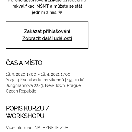
Po jeho absolvování získáte osvědčení o
rekvalifikaci MŠMT a můžete se stát
jedním z nás. 💙
Zakázat přihlašování
Zobrazit další události
ČAS A MÍSTO
18. 9. 2020 17:00 – 18. 4. 2021 17:00
Yoga 4 Everybody | 11 víkendů | 19500 kč,
Jungmannova 22/9, New Town, Prague,
Czech Republic
POPIS KURZU /
WORKSHOPU
Více informací 
NALEZNETE ZDE