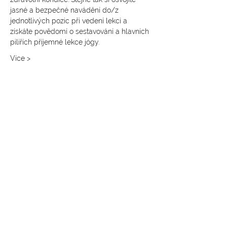
jasné a bezpečné navádění do/z 
jednotlivých pozic při vedení lekcí a 
získáte povědomí o sestavování a hlavních 
pilířích příjemné lekce jógy.
Více >
SLEDUJTE NÁS NA INSTAGRAMU
@
yoga4_everybody