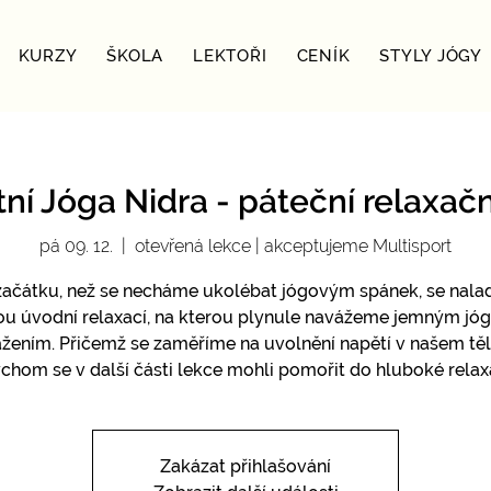
KURZY
ŠKOLA
LEKTOŘI
CENÍK
STYLY JÓGY
ní Jóga Nidra - páteční relaxačn
pá 09. 12.
  |  
otevřená lekce | akceptujeme Multisport
začátku, než se necháme ukolébat jógovým spánek, se nala
u úvodní relaxací, na kterou plynule navážeme jemným j
žením. Přičemž se zaměříme na uvolnění napětí v našem těl
chom se v další části lekce mohli pomořit do hluboké relax
Zakázat přihlašování