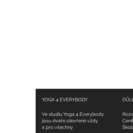
YOGA 4 EVERYBODY
DŮL
Ve studiu Yoga 4 Everybody
Rozv
jsou dveře otevřené vždy
Cení
a pro všechny
Škol