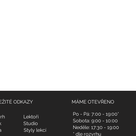
EŽITÉ ODKAZY
MÁME OTEVŘENO
Po - Pá: 7:00 - 19:00*
rh
Lektoři
Sobota: 9:00 - 10:00
k
Studio
Neděle: 17:30 - 19:00
a
Styly lekcí
* dle rozvrhu