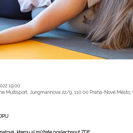
2022 19:00
eme Multisport, Jungmannova 22/9, 110 00 Praha-Nové Město,
OPU
anatová
, kterou si můžete poslechnout 
ZDE