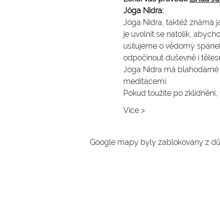
Jóga Nidra: 
Jóga Nidra, taktéž známá ja
je uvolnit se natolik, abyc
usilujeme o vědomý spánek
odpočinout duševně i těles
Jóga Nidra má blahodárné úč
meditacemi.
Pokud toužíte po zklidnění,
Více >
Google mapy byly zablokovány z dův