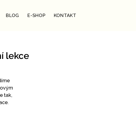
BLOG
E-SHOP
KONTAKT
í lekce
díme
ógovým
e tak,
ace.