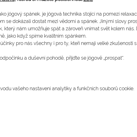
ko jógový spánek, je jógová technika stojící na pomezí relaxac
hom se dokázali dostat mezi vědomí a spánek. Jinými slovy pros
, který nám umožňuje spát a zároveň vnímat svět kolem nás. 
ně, jako když spíme kvalitním spánkem.
inky pro nás všechny i pro ty, kteří nemají velké zkušenosti s 
 odpočinku a duševní pohodě, přijďte se jógově „prospat“.
odu vašeho nastavení analytiky a funkčních souborů cookie.
SLEDUJTE NÁS NA INSTAGRAMU
@
yoga4_everybody