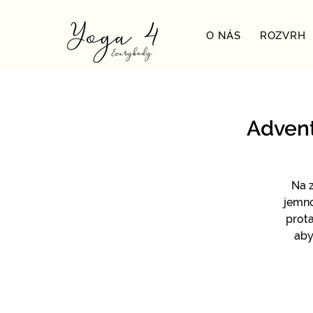
O NÁS
ROZVRH
Advent
Na 
jemno
prota
aby