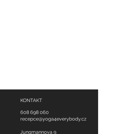
KONTAKT
608
698
060
recepce@yoga4everybody.cz
Jungmannova 9