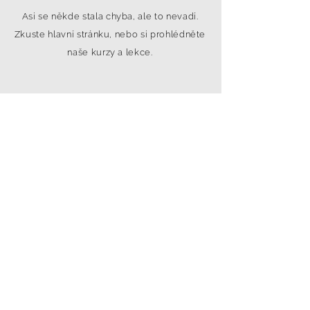
Asi se někde stala chyba, ale to nevadí.
Zkuste hlavní stránku, nebo si prohlédněte
naše kurzy a lekce.
SLEDUJTE NÁS NA INSTAGRAMU
@
yoga4_everybody