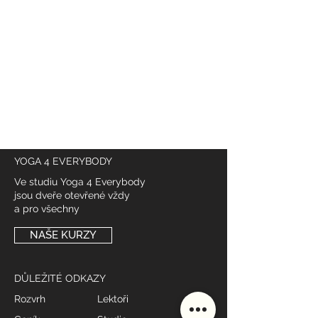
YOGA 4 EVERYBODY
Ve studiu Yoga 4 Everybody
jsou dveře otevřené vždy
a pro všechny
NAŠE KURZY
DŮLEŽITÉ ODKAZY
Rozvrh
Lektoři