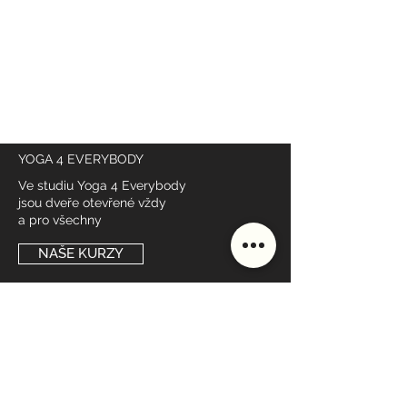
YOGA 4 EVERYBODY
Ve studiu Yoga 4 Everybody
jsou dveře otevřené vždy
a pro všechny
NAŠE KURZY
DŮLEŽITÉ ODKAZY
Rozvrh
Lektoři
Ceník
Studio
Škola
Styly lekcí