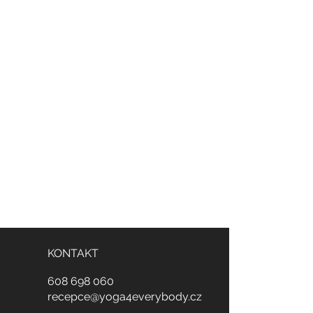
KONTAKT
608
698
060
recepce@yoga4everybody.cz