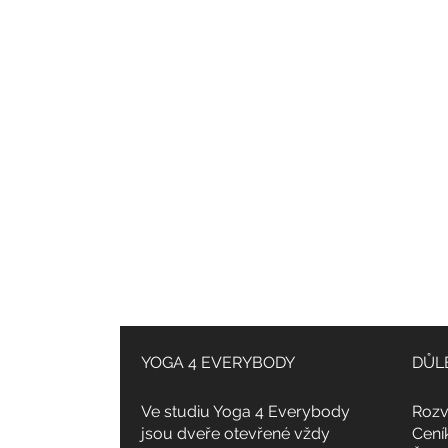
YOGA 4 EVERYBODY
DŮL
Ve studiu Yoga 4 Everybody
Rozv
jsou dveře otevřené vždy
Cení