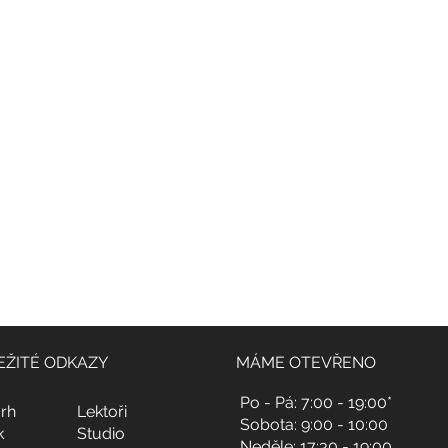
@
yoga4_everybody
EŽITÉ ODKAZY
MÁME OTEVŘENO
Po - Pá: 7:00 - 19:00*
rh
Lektoři
Sobota: 9:00 - 10:00
k
Studio
Neděle: 17:30 - 19:00