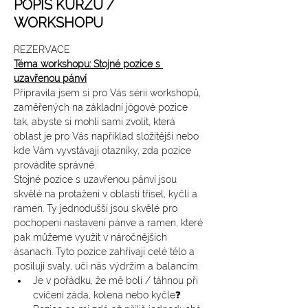
POPIS KURZU /
WORKSHOPU
REZERVACE
Téma workshopu: 
Stojné pozice s 
uzavřenou pánví
Připravila jsem si pro Vás sérii workshopů, 
zaměřených na základní jógové pozice 
tak, abyste si mohli sami zvolit, která 
oblast je pro Vás například složitější nebo 
kde Vám vyvstávají otazníky, zda pozice 
provádíte správně.
Stojné pozice s uzavřenou pánví jsou 
skvělé na protažení v oblasti třísel, kyčlí a 
ramen. Ty jednodušší jsou skvělé pro 
pochopení nastavení pánve a ramen, které 
pak můžeme využít v náročnějších 
ásanach. Tyto pozice zahřívají celé tělo a 
posilují svaly, učí nás výdržím a balancím.
Je v pořádku, že mě bolí / táhnou při 
cvičení záda, kolena nebo kyčle❓