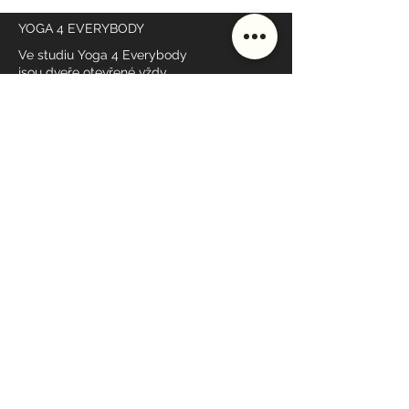
YOGA 4 EVERYBODY
Ve studiu Yoga 4 Everybody
jsou dveře otevřené vždy
a pro všechny
NAŠE KURZY
DŮLEŽITÉ ODKAZY
Rozvrh
Lektoři
Ceník
Studio
Škola
Styly lekcí
MÁME OTEVŘENO
Po - Pá: 7:00 - 19:00*
Sobota: 9:00 - 10:00