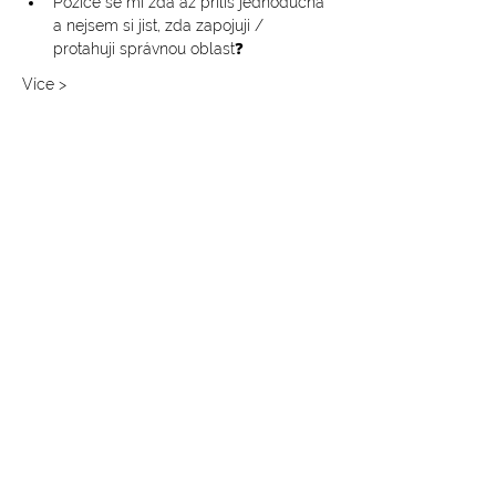
Pozice se mi zdá až příliš jednoduchá 
a nejsem si jist, zda zapojuji / 
protahuji správnou oblast❓
Více >
SLEDUJTE NÁS NA INSTAGRAMU
@
yoga4_everybody