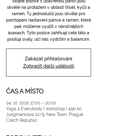
Stojné pozice s uzavřenou pánví jsou
skvělé na protažení v oblasti třísel, kyčlí a
ramen. Ty jednodušší jsou skvělé pro
pochopení nastavení pánve a ramen, které
pak můžeme využít v náročnějších
ásanach. Tyto pozice zahřívají celé tělo a
posilují svaly, učí nás výdržím a balancím.
Zakázat přihlašování
Zobrazit další události
ČAS A MÍSTO
04. 10. 2020 17:00 – 20:00
Yoga 4 Everybody I workshop I 490 kč,
Jungmannova 22/9, New Town, Prague,
Czech Republic