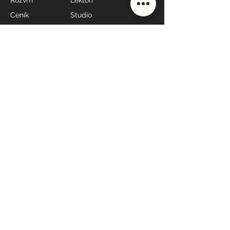
Rozvrh
Lektoři
Ceník
Studio
Škola
Styly lekcí
MÁME OTEVŘENO
Po - Pá: 7:00 - 19:00*
Sobota: 9:00 - 10:00
Neděle: 17:30 - 19:00
* dle rozvrhu
KONTAKT
608
698
060
recepce@yoga4everybody.cz
Jungmannova 9
110 00 Praha 1