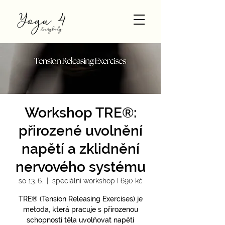
Workshop TRE®:
přirozené uvolnění
napětí a zklidnění
nervového systému
so 13. 6.
  |  
speciální workshop I 690 kč
TRE® (Tension Releasing Exercises) je
metoda, která pracuje s přirozenou
schopností těla uvolňovat napětí