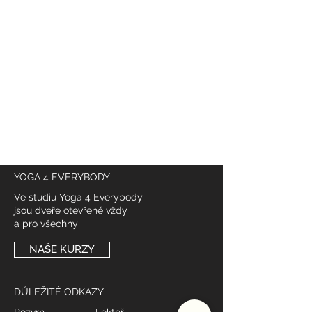
@
yoga4_everybody
YOGA 4 EVERYBODY
Ve studiu Yoga 4 Everybody
jsou dveře otevřené vždy
a pro všechny
NAŠE KURZY
DŮLEŽITÉ ODKAZY