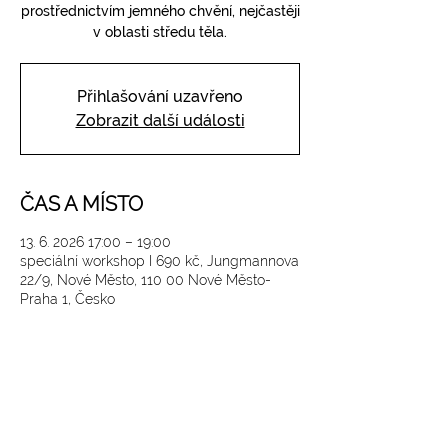
prostřednictvím jemného chvění, nejčastěji
v oblasti středu těla.
Přihlašování uzavřeno
Zobrazit další události
ČAS A MÍSTO
13. 6. 2026 17:00 – 19:00
speciální workshop I 690 kč, Jungmannova
22/9, Nové Město, 110 00 Nové Město-
Praha 1, Česko
SLEDUJTE NÁS NA INSTAGRAMU