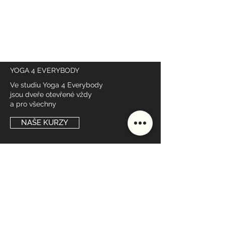
YOGA 4 EVERYBODY
Ve studiu Yoga 4 Everybody
jsou dveře otevřené vždy
a pro všechny
NAŠE KURZY
DŮLEŽITÉ ODKAZY
Rozvrh
Lektoři
Ceník
Studio
Škola
Styly lekcí