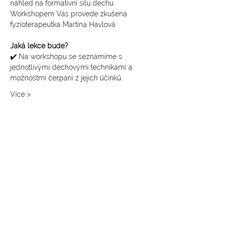
náhled na formativní sílu dechu 
Workshopem Vás provede zkušená 
fyzioterapeutka Martina Havlová
Jaká lekce bude? 
✔️ Na workshopu se seznámíme s 
jednotlivými dechovými technikami a 
možnostmi čerpání z jejich účinků.
Více >
SLEDUJTE NÁS NA INSTAGRAMU
@
yoga4_everybody