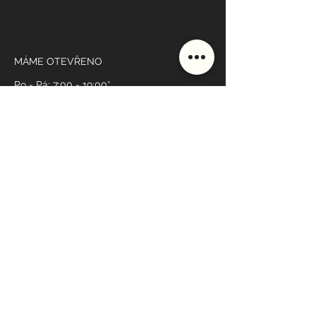
MÁME OTEVŘENO
Po - Pá: 7:00 - 19:00*
Sobota: 9:00 - 10:00
Neděle: 17:30 - 19:00
* dle rozvrhu
KONTAKT
608
698
060
recepce@yoga4everybody.cz
Jungmannova 9
110 00 Praha 1
NAVIGOVAT