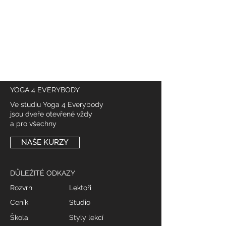
YOGA 4 EVERYBODY
Ve studiu Yoga 4 Everybody
jsou dveře otevřené vždy
a pro všechny
NAŠE KURZY
DŮLEŽITÉ ODKAZY
Rozvrh
Lektoři
Ceník
Studio
Škola
Styly lekcí