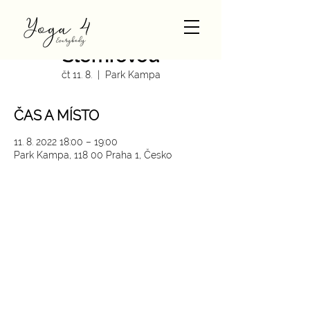
Vinyasa jóga s Míšou
Šlemrovou
čt 11. 8.
  |  
Park Kampa
ČAS A MÍSTO
11. 8. 2022 18:00 – 19:00
Park Kampa, 118 00 Praha 1, Česko
SLEDUJTE NÁS NA INSTAGRAMU
@
yoga4_everybody