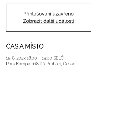
Přihlašování uzavřeno
Zobrazit další události
ČAS A MÍSTO
15. 8. 2023 18:00 – 19:00 SELČ
Park Kampa, 118 00 Praha 1, Česko
SLEDUJTE NÁS NA INSTAGRAMU
@
yoga4_everybody