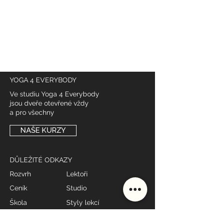
YOGA 4 EVERYBODY
Ve studiu Yoga 4 Everybody
jsou dveře otevřené vždy
a pro všechny
NAŠE KURZY
DŮLEŽITÉ ODKAZY
Rozvrh
Lektoři
Ceník
Studio
Škola
Styly lekcí