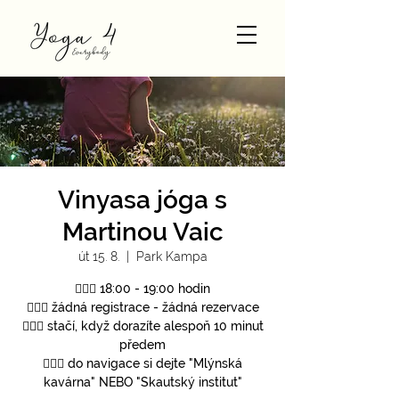
Vinyasa jóga s
Martinou Vaic
út 15. 8.
  |  
Park Kampa
🧘🏻‍♀️ 18:00 - 19:00 hodin
🧘🏻‍♀️ žádná registrace - žádná rezervace
🧘🏻‍♀️ stačí, když dorazíte alespoň 10 minut
předem
🧘🏻‍♀️ do navigace si dejte "Mlýnská
kavárna" NEBO "Skautský institut"