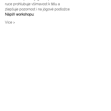
ruce prohlubuje všímavost k tělu a 
zlepšuje pozornost i na jógové podložce.
Náplň workshopu: 
Více >
SLEDUJTE NÁS NA INSTAGRAMU
@
yoga4_everybody