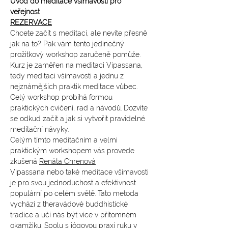
Úvod do meditace všímavosti pro 
veřejnost 
REZERVACE
Chcete začít s meditací, ale nevíte přesně 
jak na to? Pak vám tento jedinečný 
prožitkový workshop zaručeně pomůže. 
Kurz je zaměřen na meditaci Vipassana, 
tedy meditaci všímavosti a jednu z 
nejznámějších praktik meditace vůbec. 
Celý workshop probíhá formou 
praktických cvičení, rad a návodů. Dozvíte 
se odkud začít a jak si vytvořit pravidelné 
meditační návyky. 
Celým tímto meditačním a velmi 
praktickým workshopem vás provede 
zkušená 
Renáta Chrenová
Vipassana nebo také meditace všímavosti 
je pro svou jednoduchost a efektivnost 
populární po celém světě. Tato metoda 
vychází z theravádové buddhistické 
tradice a učí nás být více v přítomném 
okamžiku. Spolu s jógovou praxí ruku v 