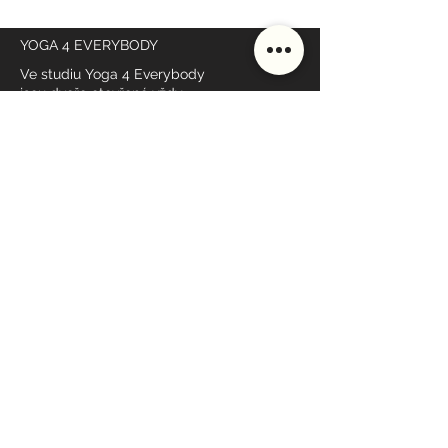
YOGA 4 EVERYBODY
Ve studiu Yoga 4 Everybody
jsou dveře otevřené vždy
a pro všechny
NAŠE KURZY
DŮLEŽITÉ ODKAZY
Rozvrh
Lektoři
Ceník
Studio
Škola
Styly lekcí
MÁME OTEVŘENO
Po - Pá: 7:00 - 19:00*