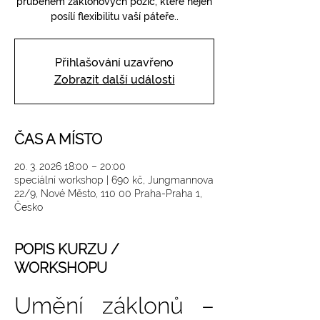
průběhem záklonových pozic, které nejen
posílí flexibilitu vaší páteře..
Přihlašování uzavřeno
Zobrazit další události
ČAS A MÍSTO
20. 3. 2026 18:00 – 20:00
speciální workshop | 690 kč, Jungmannova
22/9, Nové Město, 110 00 Praha-Praha 1,
Česko
POPIS KURZU /
WORKSHOPU
Umění záklonů – 