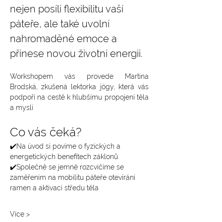
nejen posílí flexibilitu vaší 
páteře, ale také uvolní 
nahromaděné emoce a 
přinese novou životní energii.
Workshopem vás provede Martina 
Brodská, zkušená lektorka jógy, která vás 
podpoří na cestě k hlubšímu propojení těla 
a mysli
Co vás čeká?
✔️Na úvod si povíme o fyzických a 
energetických benefitech záklonů
✔️Společně se jemně rozcvičíme se 
zaměřením na mobilitu páteře otevírání 
ramen a aktivaci středu těla
Více >