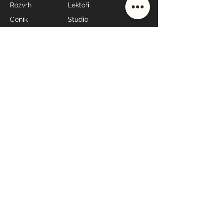
Rozvrh
Lektoři
Ceník
Studio
Škola
Styly lekcí
MÁME OTEVŘENO
Po - Pá: 7:00 - 19:00*
Sobota: 9:00 - 10:00
Neděle: 17:30 - 19:00
* dle rozvrhu
KONTAKT
608
698
060
recepce@yoga4everybody.cz
Jungmannova 9