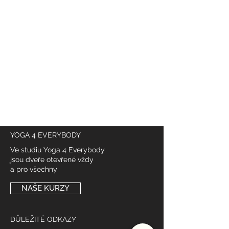
@
yoga4_everybody
YOGA 4 EVERYBODY
Ve studiu Yoga 4 Everybody
jsou dveře otevřené vždy
a pro všechny
NAŠE KURZY
DŮLEŽITÉ ODKAZY