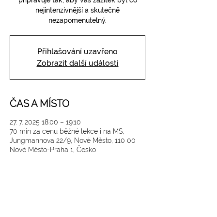
připravuje tak, aby váš zážitek byl co
nejintenzivnější a skutečně
nezapomenutelný.
Přihlašování uzavřeno
Zobrazit další události
ČAS A MÍSTO
27. 7. 2025 18:00 – 19:10
70 min za cenu běžné lekce i na MS,
Jungmannova 22/9, Nové Město, 110 00
Nové Město-Praha 1, Česko
SLEDUJTE NÁS NA INSTAGRAMU