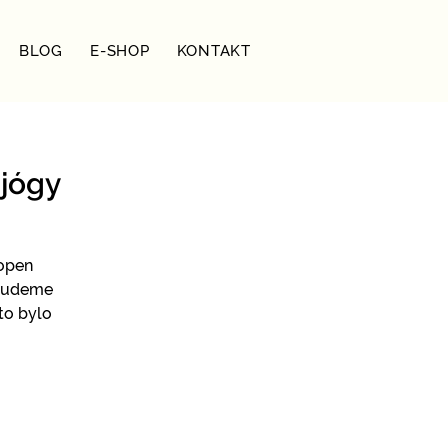
BLOG
E-SHOP
KONTAKT
 jógy
hopen
 budeme
to bylo