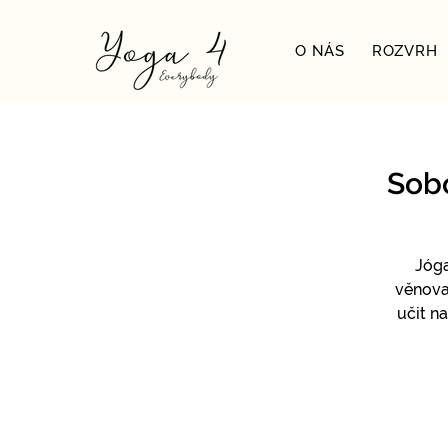
O NÁS
ROZVRH
Sobo
Jóga
věnova
učit n