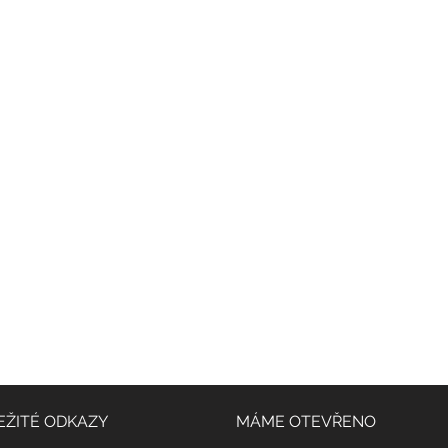
SLEDUJTE NÁS NA INSTAGRAMU
@
yoga4_everybody
EŽITÉ ODKAZY
MÁME OTEVŘENO