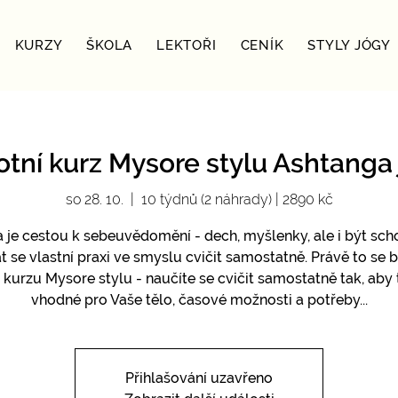
KURZY
ŠKOLA
LEKTOŘI
CENÍK
STYLY JÓGY
tní kurz Mysore stylu Ashtanga
so 28. 10.
  |  
10 týdnů (2 náhrady) | 2890 kč
 je cestou k sebeuvědomění - dech, myšlenky, ale i být sc
t se vlastní praxi ve smyslu cvičit samostatně. Právě to se
a kurzu Mysore stylu - naučíte se cvičit samostatně tak, aby 
vhodné pro Vaše tělo, časové možnosti a potřeby...
Přihlašování uzavřeno