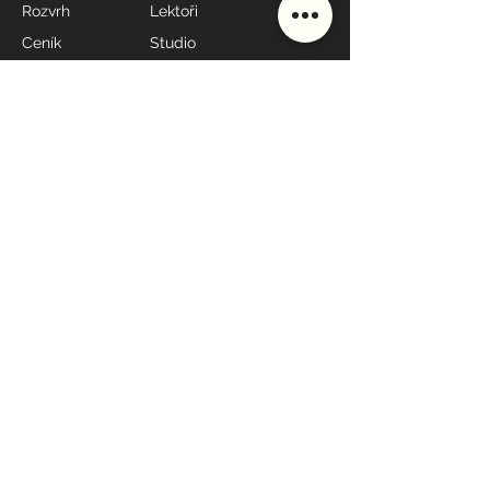
Rozvrh
Lektoři
Ceník
Studio
Škola
Styly lekcí
MÁME OTEVŘENO
Po - Pá: 7:00 - 19:00*
Sobota: 9:00 - 10:00
Neděle: 17:30 - 19:00
* dle rozvrhu
KONTAKT
608
698
060
recepce@yoga4everybody.cz
Jungmannova 9