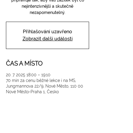
připravuje tak, aby váš zážitek byl co
nejintenzivnější a skutečně
nezapomenutelný.
Přihlašování uzavřeno
Zobrazit další události
ČAS A MÍSTO
20. 7. 2025 18:00 – 19:10
70 min za cenu běžné lekce i na MS,
Jungmannova 22/9, Nové Město, 110 00
Nové Město-Praha 1, Česko
SLEDUJTE NÁS NA INSTAGRAMU