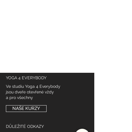
@
yoga4_everybody
YOGA 4 EVERYBODY
Ve studiu Yoga 4 Everybody
jsou dveře otevřené vždy
a pro všechny
NAŠE KURZY
DŮLEŽITÉ ODKAZY