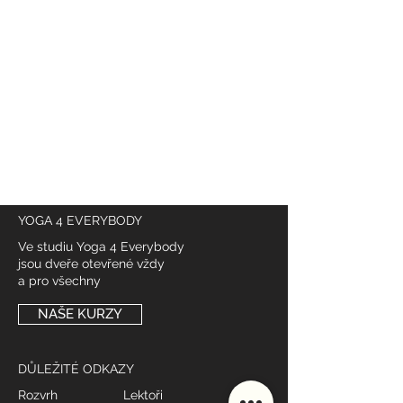
YOGA 4 EVERYBODY
Ve studiu Yoga 4 Everybody
jsou dveře otevřené vždy
a pro všechny
NAŠE KURZY
DŮLEŽITÉ ODKAZY
Rozvrh
Lektoři