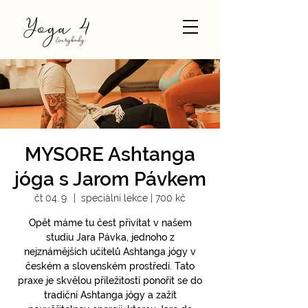
MYSORE Ashtanga
jóga s Jarom Pávkem
čt 04. 9.
  |  
speciální lekce | 700 kč
Opět máme tu čest přivítat v našem
studiu Jara Pávka, jednoho z
nejznámějších učitelů Ashtanga jógy v
českém a slovenském prostředí. Tato
praxe je skvělou příležitostí ponořit se do
tradiční Ashtanga jógy a zažít