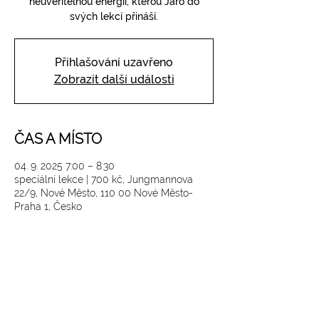
neuvěřitelnou energii, kterou Jaro do
svých lekcí přináší.
Přihlašování uzavřeno
Zobrazit další události
ČAS A MÍSTO
04. 9. 2025 7:00 – 8:30
speciální lekce | 700 kč, Jungmannova
22/9, Nové Město, 110 00 Nové Město-
Praha 1, Česko
SLEDUJTE NÁS NA INSTAGRAMU
@
yoga4_everybody