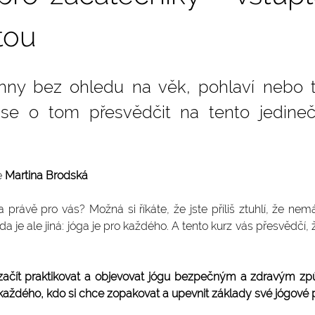
otou
hny bez ohledu na věk, pohlaví nebo tě
 se o tom přesvědčit na tento jedineč
e
 Martina Brodská
óga právě pro vás? Možná si říkáte, že jste příliš ztuhlí, že n
da je ale jiná: jóga je pro každého. A tento kurz vás přesvědčí, ž
k začít praktikovat a objevovat jógu bezpečným a zdravým z
 každého, kdo si chce zopakovat a upevnit základy své jógové 