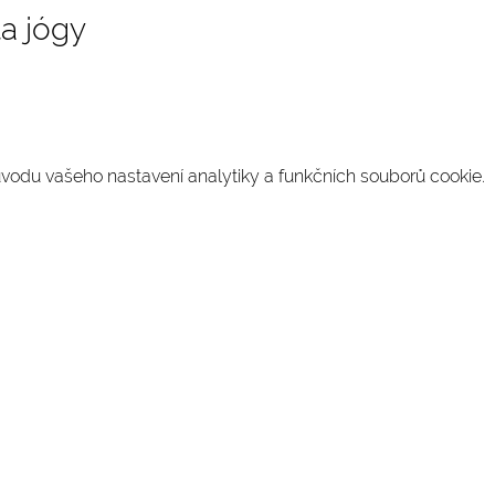
a jógy
odu vašeho nastavení analytiky a funkčních souborů cookie.
SLEDUJTE NÁS NA INSTAGRAMU
@
yoga4_everybody