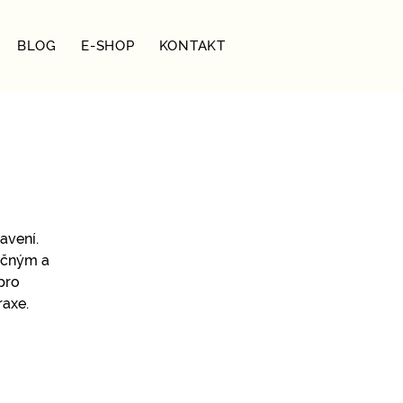
BLOG
E-SHOP
KONTAKT
avení.
pečným a
pro
raxe.