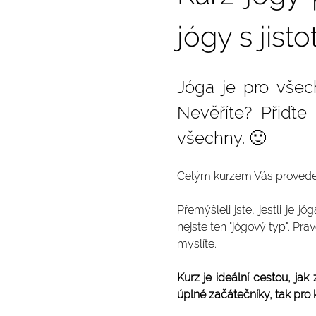
jógy s jist
Jóga je pro všec
Nevěříte? Přiďte
všechny. 🙂
Celým kurzem Vás proved
Přemýšleli jste, jestli je j
nejste ten "jógový typ". Prav
myslíte.
Kurz je ideální cestou, ja
úplné začátečníky, tak pro