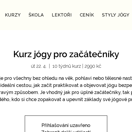
KURZY
ŠKOLA
LEKTOŘI
CENÍK
STYLY JÓGY
Kurz jógy pro začátečníky
út 22. 4.
  |  
10 týdnů kurz | 2990 kč
je pro všechny bez ohledu na věk, pohlaví nebo tělesné nast
 ideální cestou, jak začít praktikovat a objevovat jógu bez
ravým způsobem. Je vhodný jak pro úplné začátečníky, tak 
ého, kdo si chce zopakovat a upevnit základy své jógové p
Přihlašování uzavřeno