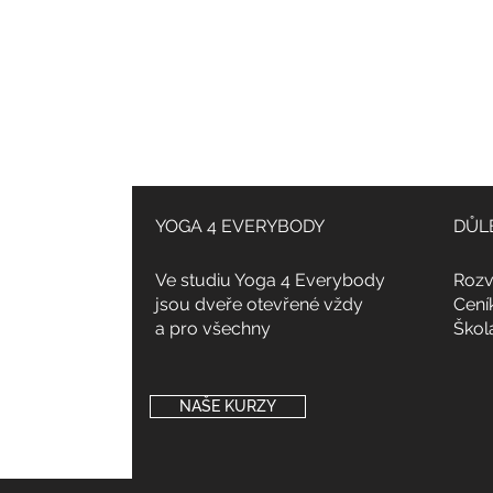
YOGA 4 EVERYBODY
DŮL
Ve studiu Yoga 4 Everybody
Rozv
jsou dveře otevřené vždy
Cení
a pro všechny
Škol
NAŠE KURZY