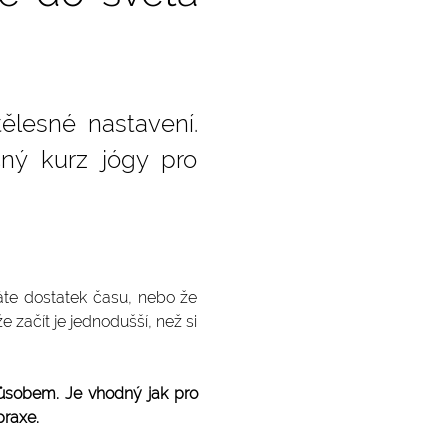
lesné nastavení. 
ný kurz jógy pro 
emáte dostatek času, nebo že 
e začít je jednodušší, než si 
působem. Je vhodný jak pro 
praxe.