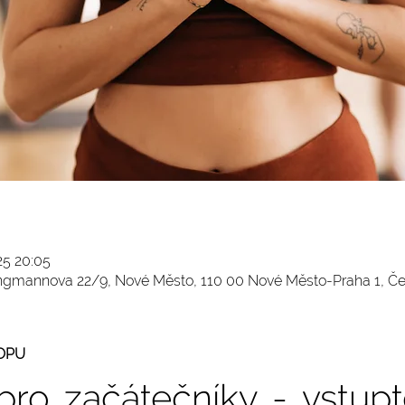
025 20:05
Jungmannova 22/9, Nové Město, 110 00 Nové Město-Praha 1, Č
OPU
pro začátečníky - vstupt