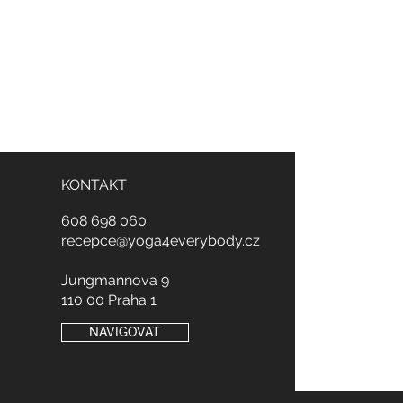
KONTAKT
608
698
060
recepce@yoga4everybody.cz
Jungmannova 9
110 00 Praha 1
NAVIGOVAT