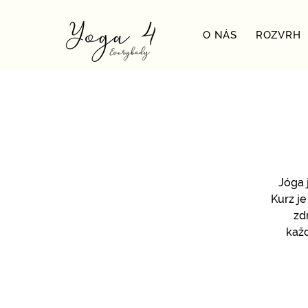
O NÁS
ROZVRH
Jóga 
Kurz je
zd
každ