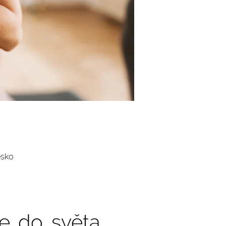
esko
e do světa 