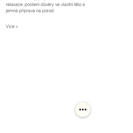
relaxace, posílení důvěry ve vlastní tělo a 
jemná příprava na porod.
Více >
SLEDUJTE NÁS NA INSTAGRAMU
@
yoga4_everybody