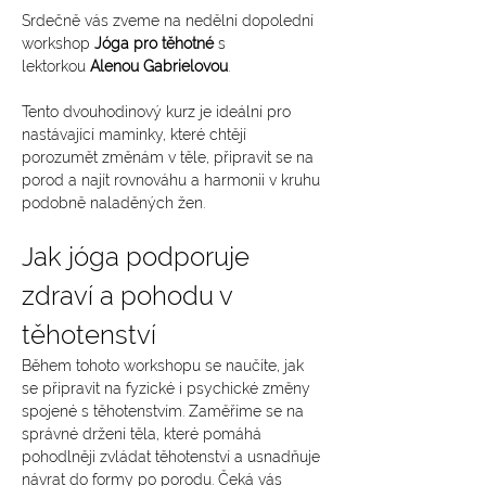
Srdečně vás zveme na nedělní dopolední 
workshop 
Jóga pro těhotné
 s 
lektorkou 
Alenou Gabrielovou
.
Tento dvouhodinový kurz je ideální pro 
nastávající maminky, které chtějí 
porozumět změnám v těle, připravit se na 
porod a najít rovnováhu a harmonii v kruhu 
podobně naladěných žen.
Jak jóga podporuje 
zdraví a pohodu v 
těhotenství
Během tohoto workshopu se naučíte, jak 
se připravit na fyzické i psychické změny 
spojené s těhotenstvím. Zaměříme se na 
správné držení těla, které pomáhá 
pohodlněji zvládat těhotenství a usnadňuje 
návrat do formy po porodu. Čeká vás 