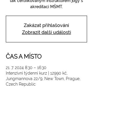
tak certifikovaným instruktorem jógy s
akreditací MŠMT.
Zakázat přihlašování
Zobrazit další události
ČAS A MÍSTO
21. 7. 2024 8:30 – 16:30
Intenzivní týdenní kurz | 12990 kč,
Jungmannova 22/9, New Town, Prague,
Czech Republic
SLEDUJTE NÁS NA INSTAGRAMU
@
yoga4_everybody