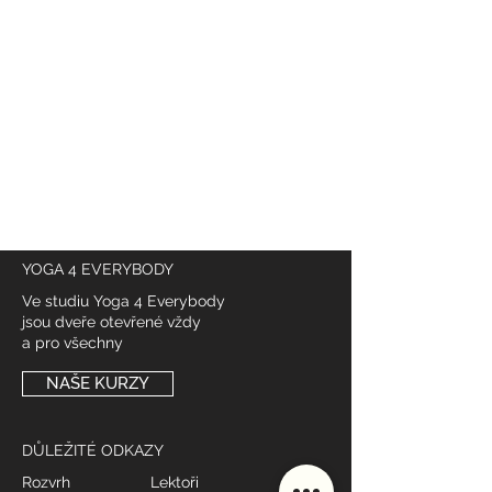
YOGA 4 EVERYBODY
Ve studiu Yoga 4 Everybody
jsou dveře otevřené vždy
a pro všechny
NAŠE KURZY
DŮLEŽITÉ ODKAZY
Rozvrh
Lektoři