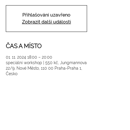
Přihlašování uzavřeno
Zobrazit další události
ČAS A MÍSTO
01. 11. 2024 18:00 – 20:00
speciální workshop | 550 kč, Jungmannova
22/9, Nové Město, 110 00 Praha-Praha 1,
Česko
SLEDUJTE NÁS NA INSTAGRAMU
@
yoga4_everybody