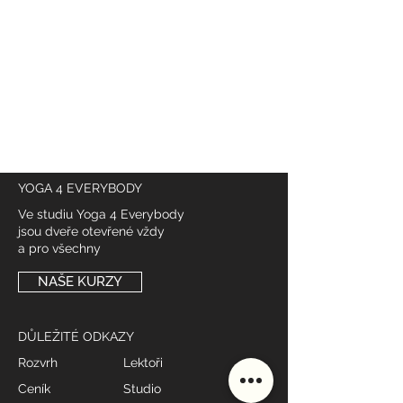
YOGA 4 EVERYBODY
Ve studiu Yoga 4 Everybody
jsou dveře otevřené vždy
a pro všechny
NAŠE KURZY
DŮLEŽITÉ ODKAZY
Rozvrh
Lektoři
Ceník
Studio