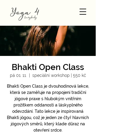
Bhakti Open Class
pá 01. 11.
  |  
speciální workshop | 550 kč
Bhakti Open Class je dvouhodinová lekce,
která se zaměřuje na propojení tradiční
jógové praxe s hlubokým vnitřním
prožitkem oddanosti a láskyplného
odevzdání. Tato lekce je inspirovaná
Bhakti jógou, což je jeden ze čtyř hlavních
jógových směrů, který klade důraz na
otevření srdce.