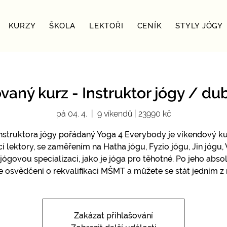
KURZY
ŠKOLA
LEKTOŘI
CENÍK
STYLY JÓGY
vaný kurz - Instruktor jógy / d
pá 04. 4.
  |  
9 víkendů | 23990 kč
instruktora jógy pořádaný Yoga 4 Everybody je víkendový ku
 lektory, se zaměřením na Hatha jógu, Fyzio jógu, Jin jógu,
 jógovou specializaci, jako je jóga pro těhotné. Po jeho abso
e osvědčení o rekvalifikaci MŠMT a můžete se stát jedním z 
Zakázat přihlašování