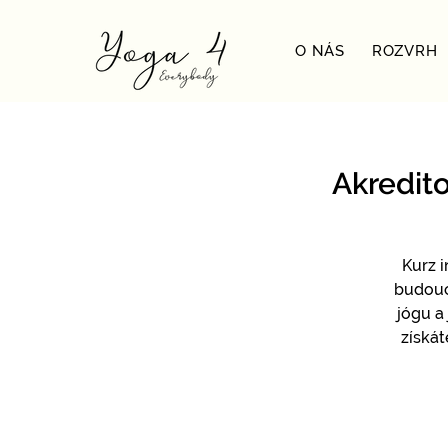
O NÁS
ROZVRH
Akredito
Kurz 
budoucí
jógu a
získát