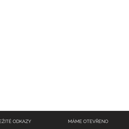
SLEDUJTE NÁS NA INSTAGRAMU
@
yoga4_everybody
EŽITÉ ODKAZY
MÁME OTEVŘENO