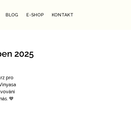
BLOG
E-SHOP
KONTAKT
uben 2025
rz pro
 Vinyasa
lvování
nás. 💙